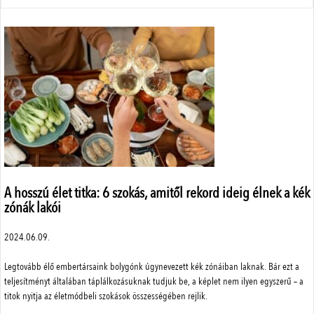
Állattenyésztés
Menü
Adatvédelem
Szerzői jogok
Impresszum
Médiaajánlat
Központi elérhetőségek
ÁSZF
A hosszú élet titka: 6 szokás, amitől rekord ideig élnek a kék
zónák lakói
2024.06.09.
A weboldalon a minőségi felhasználói élmény érdekében sütiket
használunk.
SimplePay adattovábbítási nyilatkozat
Legtovább élő embertársaink bolygónk úgynevezett kék zónáiban laknak. Bár ezt a
Részletek
teljesítményt általában táplálkozásuknak tudjuk be, a képlet nem ilyen egyszerű – a
titok nyitja az életmódbeli szokások összességében rejlik.
Elfogad
© 2023 Magyar Mezőgazdaság Kft.