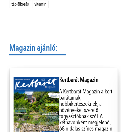
táplálkozás
vitamin
Magazin ajánló:
Kertbarát Magazin
A Kertbarát Magazin a kert
barátainak,
hobbikertészeknek, a
növényeket szerető
fogyasztóknak szól. A
kéthavonként megjelenő,
68 oldalas színes magazin