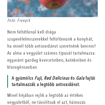
Fotó: Freepik
Nem feltétlenül kell drága
szuperélelmiszerekkel feltöltenünk a konyhát,
ha minél több antioxidánst szeretnénk bevinni!
Az alma a vegyület számos típusát tartalmazza:
egyaránt gazdag kvercetinben, katekinben és
klorogénsavban.
A gyümölcs
Fuji
,
Red Delicious
és
Gala
fajtái
tartalmazzák a legtöbb antioxidánst.
Mivel héjában rejlik a legtöbb az értékes
vegyületből, ne távolítsuk el azt, hámozás