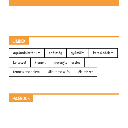
CÍMKÉK
Agrárminisztérium
egészség
gyümölcs
kereskedelem
kertészet
kiemelt
növénytermesztés
természetvédelem
állattenyésztés
élelmiszer
FACEBOOK