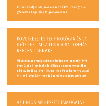
Az idei aszályos időjárás kedvez a kukoricamoly és a
gyapottok-bagolylepke gradációjának.
KÖVETKEZETES TECHNOLÓGIA ÉS JÓ
IDŐZÍTÉS - MI A TITKA 4,84 TONNÁS
REPCEÁTLAGNAK?
Miközben az ország számos térségében az aszály évről
évre újabb kihívások elé állítja a repcetermesztőket,
a Pécsváradi Agrover Kft.-nél és a Pécs-Reménypusztai
Kft.-nél idén 4,84 tonnás üzemi repceátlag született.
AZ UNIÓS MÉHÉSZETI TÁMOGATÁS