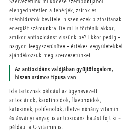
Szervezetünk működése szempontjából
elengedhetetlen a fehérjék, zsírok és
szénhidrátok bevitele, hiszen ezek biztosítanak
energiát számunkra. De mi is történik akkor,
amikor antioxidánst viszünk be? Ekkor pedig –
nagyon leegyszerűsítve – értékes vegyületekkel
ajándékozzuk meg szervezetünket.
Az antioxidáns valójában gyűjtőfogalom,
hiszen számos típusa van.
Ide tartoznak például az úgynevezett
antociánok, karotinoidok, flavonoidok,
katekinek, polifenolok, illetve néhány vitamin
és ásványi anyag is antioxidáns hatást fejt ki –
például a C-vitamin is.