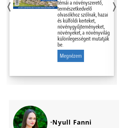
‹
›
témái a növényszerető,
természetkedvelő
olvasókhoz szólnak, hazai
és külföldi kerteket,
növénygyűjteményeket,
növényeket, a növényvilág
különlegességeit mutatják
be.
Megnézem
·Nyull Fanni