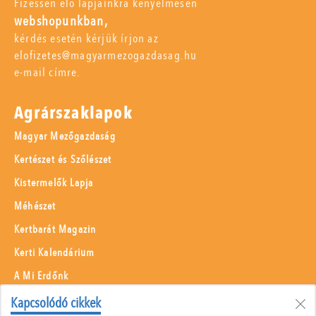
Fizessen elő lapjainkra kényelmesen
webshopunkban,
kérdés esetén kérjük írjon az
elofizetes@magyarmezogazdasag.hu
e-mail címre.
Agrárszaklapok
Magyar Mezőgazdaság
Kertészet és Szőlészet
Kistermelők Lapja
Méhészet
Kertbarát Magazin
Kerti Kalendárium
A Mi Erdőnk
Borászati Füzetek
Kapcsolódó cikkek