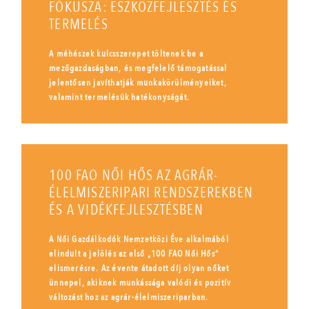
FÓKUSZA: ESZKÖZFEJLESZTÉS ÉS
TERMELÉS
A méhészek kulcsszerepet töltenek be a
mezőgazdaságban, és megfelelő támogatással
jelentősen javíthatják munkakörülményeiket,
valamint termelésük hatékonyságát.
100 FAO NŐI HŐS AZ AGRÁR-
ÉLELMISZERIPARI RENDSZEREKBEN
ÉS A VIDÉKFEJLESZTÉSBEN
A Női Gazdálkodók Nemzetközi Éve alkalmából
elindult a jelölés az első „100 FAO Női Hős”
elismerésre. Az évente átadott díj olyan nőket
ünnepel, akiknek munkássága valódi és pozitív
változást hoz az agrár-élelmiszeriparban.