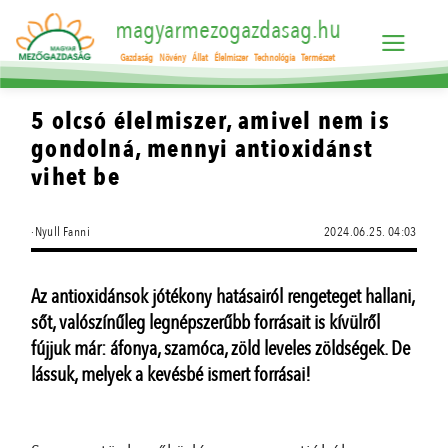
magyarmezogazdasag.hu
Gazdaság
Növény
Állat
Élelmiszer
Technológia
Természet
5 olcsó élelmiszer, amivel nem is
gondolná, mennyi antioxidánst
vihet be
·Nyull Fanni
2024.06.25. 04:03
Az antioxidánsok jótékony hatásairól rengeteget hallani,
sőt, valószínűleg legnépszerűbb forrásait is kívülről
fújjuk már: áfonya, szamóca, zöld leveles zöldségek. De
lássuk, melyek a kevésbé ismert forrásai!