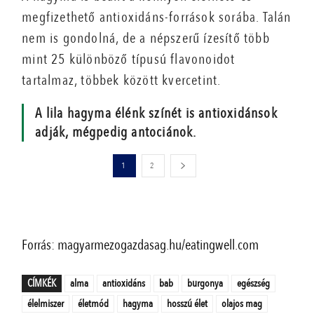
megfizethető antioxidáns-források sorába. Talán
nem is gondolná, de a népszerű ízesítő több
mint 25 különböző típusú flavonoidot
tartalmaz, többek között kvercetint.
A lila hagyma élénk színét is antioxidánsok
adják, mégpedig antociánok.
1
2
Forrás: magyarmezogazdasag.hu/eatingwell.com
CÍMKÉK
alma
antioxidáns
bab
burgonya
egészség
élelmiszer
életmód
hagyma
hosszú élet
olajos mag