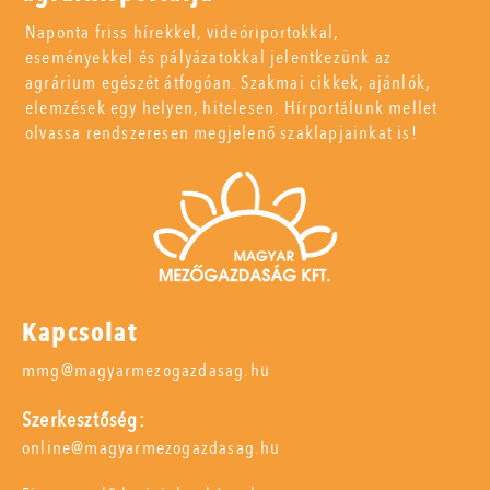
Naponta friss hírekkel, videóriportokkal,
eseményekkel és pályázatokkal jelentkezünk az
agrárium egészét átfogóan. Szakmai cikkek, ajánlók,
elemzések egy helyen, hitelesen. Hírportálunk mellet
olvassa rendszeresen megjelenő szaklapjainkat is!
Kapcsolat
mmg@magyarmezogazdasag.hu
Szerkesztőség:
online@magyarmezogazdasag.hu