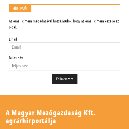
HÍRLEVÉL
Az email címem megadásával hozzájárulok, hogy az email címem kezelje az
oldal.
Email
Teljes név
A Magyar Mezőgazdaság Kft.
agrárhírportálja