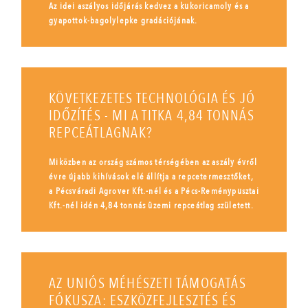
Az idei aszályos időjárás kedvez a kukoricamoly és a
gyapottok-bagolylepke gradációjának.
KÖVETKEZETES TECHNOLÓGIA ÉS JÓ
IDŐZÍTÉS - MI A TITKA 4,84 TONNÁS
REPCEÁTLAGNAK?
Miközben az ország számos térségében az aszály évről
évre újabb kihívások elé állítja a repcetermesztőket,
a Pécsváradi Agrover Kft.-nél és a Pécs-Reménypusztai
Kft.-nél idén 4,84 tonnás üzemi repceátlag született.
AZ UNIÓS MÉHÉSZETI TÁMOGATÁS
FÓKUSZA: ESZKÖZFEJLESZTÉS ÉS