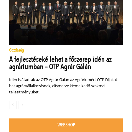
Gazdaság
A fejlesztéseké lehet a főszerep idén az
agráriumban – OTP Agrár Gálán
Idén is átadták az OTP Agrár Gálán az Agráriumért OTP Díjakat
hat agrárvállalkozásnak, elismerve kiemelkedő szakmai
teljesítményüket.
WEBSHOP