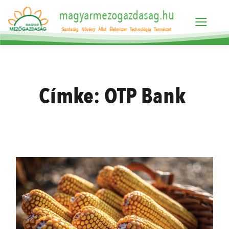
magyarmezogazdasag.hu
Gazdaság
Növény
Állat
Élelmiszer
Technológia
Természet
Címke:
OTP Bank