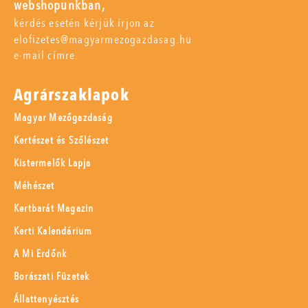
webshopunkban,
kérdés esetén kérjük írjon az
elofizetes@magyarmezogazdasag.hu
e-mail címre.
Agrárszaklapok
Magyar Mezőgazdaság
Kertészet és Szőlészet
Kistermelők Lapja
Méhészet
Kertbarát Magazin
Kerti Kalendárium
A Mi Erdőnk
Borászati Füzetek
Állattenyésztés