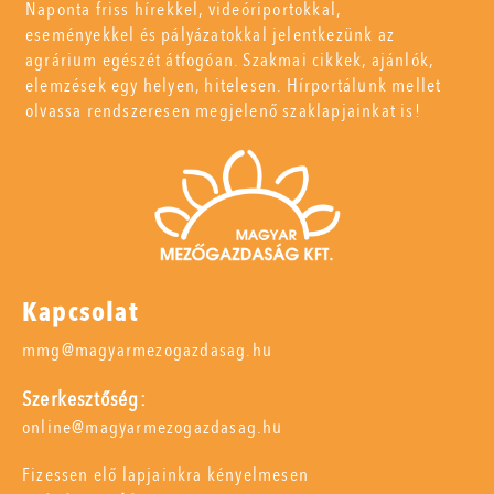
Naponta friss hírekkel, videóriportokkal,
eseményekkel és pályázatokkal jelentkezünk az
agrárium egészét átfogóan. Szakmai cikkek, ajánlók,
elemzések egy helyen, hitelesen. Hírportálunk mellet
olvassa rendszeresen megjelenő szaklapjainkat is!
Kapcsolat
mmg@magyarmezogazdasag.hu
Szerkesztőség:
online@magyarmezogazdasag.hu
Fizessen elő lapjainkra kényelmesen