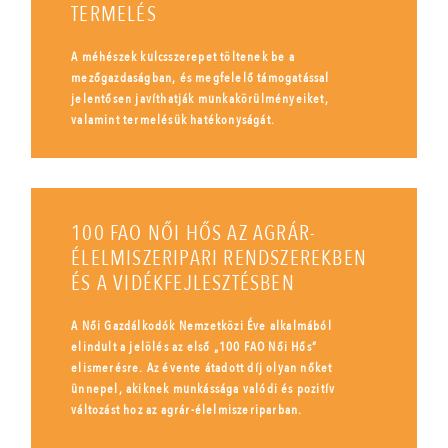
TERMELÉS
A méhészek kulcsszerepet töltenek be a
mezőgazdaságban, és megfelelő támogatással
jelentősen javíthatják munkakörülményeiket,
valamint termelésük hatékonyságát.
100 FAO NŐI HŐS AZ AGRÁR-
ÉLELMISZERIPARI RENDSZEREKBEN
ÉS A VIDÉKFEJLESZTÉSBEN
A Női Gazdálkodók Nemzetközi Éve alkalmából
elindult a jelölés az első „100 FAO Női Hős”
elismerésre. Az évente átadott díj olyan nőket
ünnepel, akiknek munkássága valódi és pozitív
változást hoz az agrár-élelmiszeriparban.