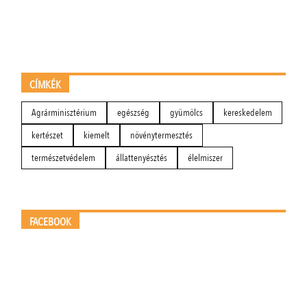
CÍMKÉK
Agrárminisztérium
egészség
gyümölcs
kereskedelem
kertészet
kiemelt
növénytermesztés
természetvédelem
állattenyésztés
élelmiszer
FACEBOOK