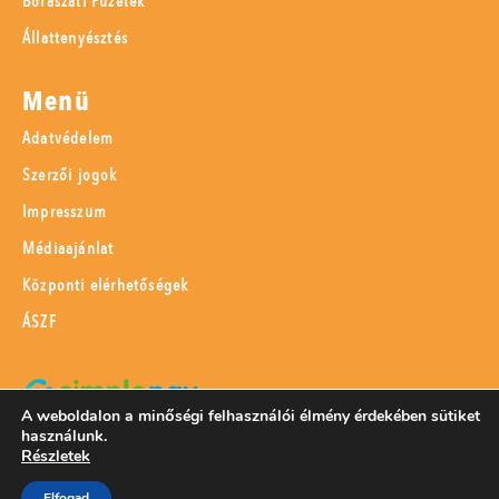
Borászati Füzetek
Állattenyésztés
Menü
Adatvédelem
Szerzői jogok
Impresszum
Médiaajánlat
Központi elérhetőségek
ÁSZF
A weboldalon a minőségi felhasználói élmény érdekében sütiket
használunk.
SimplePay adattovábbítási nyilatkozat
Részletek
Elfogad