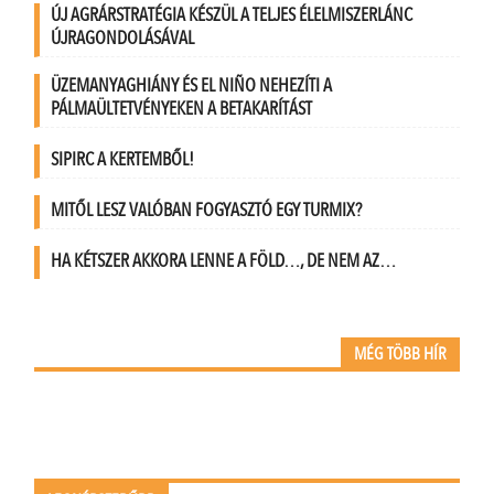
ÚJ AGRÁRSTRATÉGIA KÉSZÜL A TELJES ÉLELMISZERLÁNC
ÚJRAGONDOLÁSÁVAL
ÜZEMANYAGHIÁNY ÉS EL NIÑO NEHEZÍTI A
PÁLMAÜLTETVÉNYEKEN A BETAKARÍTÁST
SIPIRC A KERTEMBŐL!
MITŐL LESZ VALÓBAN FOGYASZTÓ EGY TURMIX?
HA KÉTSZER AKKORA LENNE A FÖLD…, DE NEM AZ…
MÉG TÖBB HÍR