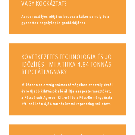
VAGY KOCKÁZTAT?
Az idei aszályos időjárás kedvez a kukoricamoly és a
gyapottok-bagolylepke gradációjának.
KÖVETKEZETES TECHNOLÓGIA ÉS JÓ
IDŐZÍTÉS - MI A TITKA 4,84 TONNÁS
REPCEÁTLAGNAK?
Miközben az ország számos térségében az aszály évről
évre újabb kihívások elé állítja a repcetermesztőket,
a Pécsváradi Agrover Kft.-nél és a Pécs-Reménypusztai
Kft.-nél idén 4,84 tonnás üzemi repceátlag született.