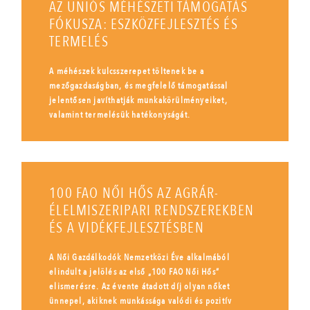
AZ UNIÓS MÉHÉSZETI TÁMOGATÁS
FÓKUSZA: ESZKÖZFEJLESZTÉS ÉS
TERMELÉS
A méhészek kulcsszerepet töltenek be a
mezőgazdaságban, és megfelelő támogatással
jelentősen javíthatják munkakörülményeiket,
valamint termelésük hatékonyságát.
100 FAO NŐI HŐS AZ AGRÁR-
ÉLELMISZERIPARI RENDSZEREKBEN
ÉS A VIDÉKFEJLESZTÉSBEN
A Női Gazdálkodók Nemzetközi Éve alkalmából
elindult a jelölés az első „100 FAO Női Hős”
elismerésre. Az évente átadott díj olyan nőket
ünnepel, akiknek munkássága valódi és pozitív