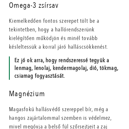
Omega-3 zsírsav
Kiemelkedően fontos szerepet tölt be a
tekintetben, hogy a hallórendszerünk
kielégítően működjön és minél tovább
késleltessük a korral járó halláscsökkenést.
Ez jó ok arra, hogy rendszeressé tegyük a
lenmag, lenolaj, kendermagolaj, dió, tökmag,
csiamag fogyasztását.
Magnézium
Magasfokú hallásvédő szereppel bír, még a
hangos zajártalommal szemben is védelmez,
mivel megóvja a belső fül szőrsejtjeit a zaj