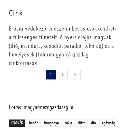
Cink
Erősíti védekezőrendszerünket és csökkentheti
a fülcsengés tüneteit. A nyers olajos magvak
(dió, mandula, kesudió, paradió, tökmag) és a
hüvelyesek (földimogyoró) gazdag
cinkforrások.
1
2
Forrás: magyarmezogazdasag.hu
CÍMKÉK
banán
burgonya
cékla
diéta
dió
egészség