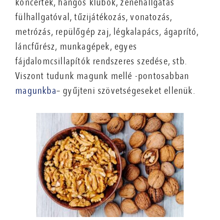
koncertek, hangos klubok, zenehallgatás
fülhallgatóval, tűzijátékozás, vonatozás,
metrózás, repülőgép zaj, légkalapács, ágaprító,
láncfűrész, munkagépek, egyes
fájdalomcsillapítók rendszeres szedése, stb.
Viszont tudunk magunk mellé -pontosabban
magunkba
– gyűjteni szövetségeseket ellenük.