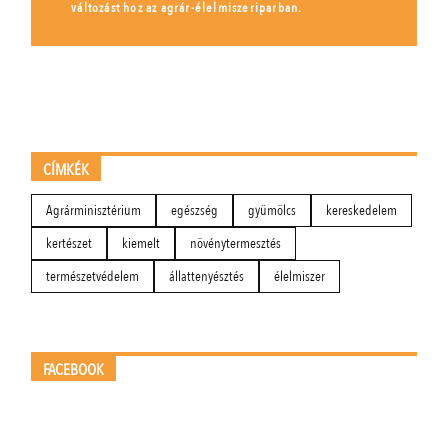
változást hoz az agrár-élelmiszeriparban.
CÍMKÉK
Agrárminisztérium
egészség
gyümölcs
kereskedelem
kertészet
kiemelt
növénytermesztés
természetvédelem
állattenyésztés
élelmiszer
FACEBOOK