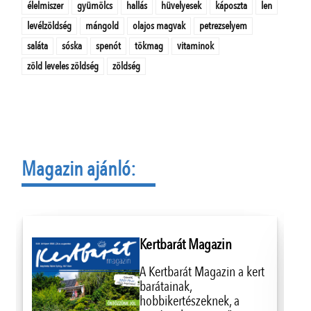
élelmiszer
gyümölcs
hallás
hüvelyesek
káposzta
len
levélzöldség
mángold
olajos magvak
petrezselyem
saláta
sóska
spenót
tökmag
vitaminok
zöld leveles zöldség
zöldség
Magazin ajánló:
Kertbarát Magazin
A Kertbarát Magazin a kert
barátainak,
hobbikertészeknek, a