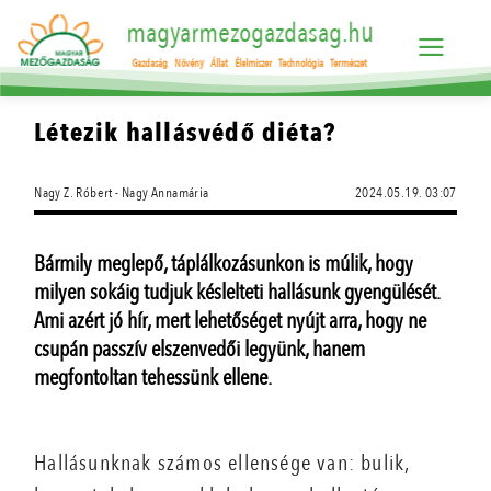
magyarmezogazdasag.hu
Gazdaság
Növény
Állat
Élelmiszer
Technológia
Természet
Létezik hallásvédő diéta?
Nagy Z. Róbert - Nagy Annamária
2024.05.19. 03:07
Bármily meglepő, táplálkozásunkon is múlik, hogy
milyen sokáig tudjuk késlelteti hallásunk gyengülését.
Ami azért jó hír, mert lehetőséget nyújt arra, hogy ne
csupán passzív elszenvedői legyünk, hanem
megfontoltan tehessünk ellene.
Hallásunknak számos ellensége van: bulik,