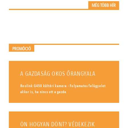
MÉG TÖBB HÍR
PROMÓCIÓ
A GAZDASÁG OKOS ŐRANGYALA
Reolink G450 kültéri kamera - Folyamatos felügyelet
akkor is, ha nincs ott a gazda.
ÖN HOGYAN DÖNT? VÉDEKEZIK