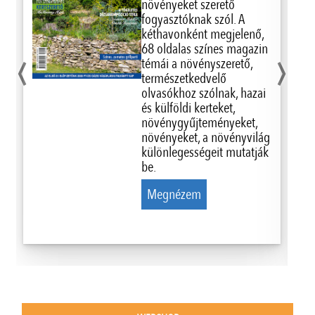
növényeket szerető
fogyasztóknak szól. A
kéthavonként megjelenő,
‹
›
68 oldalas színes magazin
témái a növényszerető,
természetkedvelő
olvasókhoz szólnak, hazai
és külföldi kerteket,
növénygyűjteményeket,
növényeket, a növényvilág
különlegességeit mutatják
be.
Megnézem