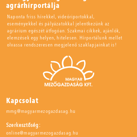
agrárhírportálja
Naponta friss hírekkel, videóriportokkal,
eseményekkel és pályázatokkal jelentkezünk az
agrárium egészét átfogóan. Szakmai cikkek, ajánlók,
elemzések egy helyen, hitelesen. Hírportálunk mellet
olvassa rendszeresen megjelenő szaklapjainkat is!
Kapcsolat
mmg@magyarmezogazdasag.hu
Szerkesztőség:
online@magyarmezogazdasag.hu