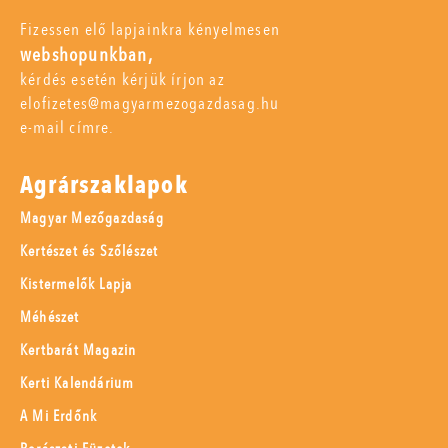
Fizessen elő lapjainkra kényelmesen
webshopunkban,
kérdés esetén kérjük írjon az
elofizetes@magyarmezogazdasag.hu
e-mail címre.
Agrárszaklapok
Magyar Mezőgazdaság
Kertészet és Szőlészet
Kistermelők Lapja
Méhészet
Kertbarát Magazin
Kerti Kalendárium
A Mi Erdőnk