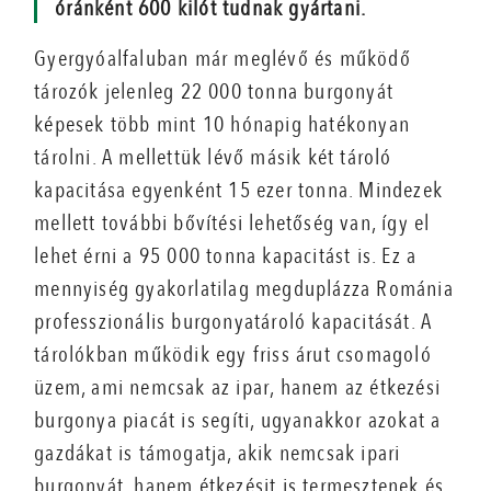
óránként 600 kilót tudnak gyártani.
Gyergyóalfaluban már meglévő és működő
tározók jelenleg 22 000 tonna burgonyát
képesek több mint 10 hónapig hatékonyan
tárolni. A mellettük lévő másik két tároló
kapacitása egyenként 15 ezer tonna. Mindezek
mellett további bővítési lehetőség van, így el
lehet érni a 95 000 tonna kapacitást is. Ez a
mennyiség gyakorlatilag megduplázza Románia
professzionális burgonyatároló kapacitását. A
tárolókban működik egy friss árut csomagoló
üzem, ami nemcsak az ipar, hanem az étkezési
burgonya piacát is segíti, ugyanakkor azokat a
gazdákat is támogatja, akik nemcsak ipari
burgonyát, hanem étkezésit is termesztenek és