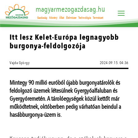
magyarmezogazdasag.hu
Gazdaság
Növény
Állat
Élelmiszer
Technológia
Természet
Itt lesz Kelet-Európa legnagyobb
burgonya-feldolgozója
Vajda György
2024.09.15. 04:36
Mintegy 90 millió euróból újabb burgonyatárolók és
feldolgozó üzemek létesülnek Gyergyóalfaluban és
Gyergyóremetén. A tárolóegységek közül kettőt már
működtetnek, októberben pedig várhatóan beindul a
hasábburgonya-üzem is.