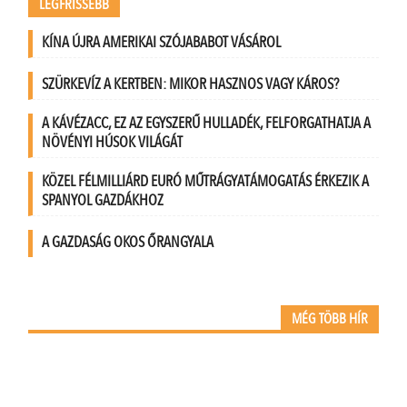
LEGFRISSEBB
KÍNA ÚJRA AMERIKAI SZÓJABABOT VÁSÁROL
SZÜRKEVÍZ A KERTBEN: MIKOR HASZNOS VAGY KÁROS?
A KÁVÉZACC, EZ AZ EGYSZERŰ HULLADÉK, FELFORGATHATJA A
NÖVÉNYI HÚSOK VILÁGÁT
KÖZEL FÉLMILLIÁRD EURÓ MŰTRÁGYATÁMOGATÁS ÉRKEZIK A
SPANYOL GAZDÁKHOZ
A GAZDASÁG OKOS ŐRANGYALA
MÉG TÖBB HÍR