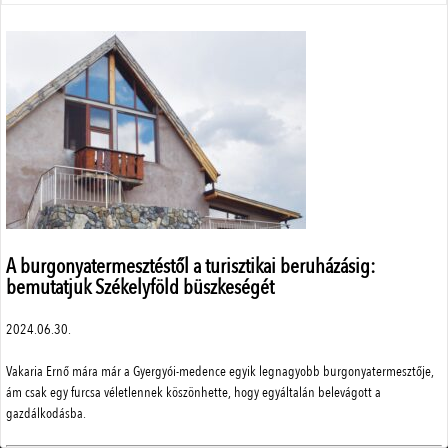
A Mi Erdőnk
Borászati Füzetek
Állattenyésztés
Menü
Adatvédelem
Szerzői jogok
Impresszum
A burgonyatermesztéstől a turisztikai beruházásig:
Médiaajánlat
bemutatjuk Székelyföld büszkeségét
Központi elérhetőségek
2024.06.30.
ÁSZF
A weboldalon a minőségi felhasználói élmény érdekében sütiket
használunk.
Vakaria Ernő mára már a Gyergyói-medence egyik legnagyobb burgonyatermesztője,
Részletek
ám csak egy furcsa véletlennek köszönhette, hogy egyáltalán belevágott a
gazdálkodásba.
Elfogad
SimplePay adattovábbítási nyilatkozat