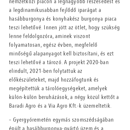
nemzetközi piacon a legnagyobb részesedést és
a legdinamikusabban fejlődő iparágat a
hasábburgonya és konyhakész burgonya piaca
teszi lehetővé. Innen jött az ötlet, hogy szükség
lenne feldolgozóra, aminek viszont
folyamatosan, egész évben, megfelelő
minőségű alapanyagot kell biztosítani, és ezt
teszi lehetővé a tározó. A projekt 2020-ban
elindult, 2021-ben folytattuk az
előkészületeket, majd hozzáfogtunk és
megépítettük a tárolóegységeket, amelyek
külön-külön beruházások, a négy közül kettőt a
Baradi Agro és a Via Agro Kft.-k üzemeltetik.
– Gyergyóremetén egymás szomszédságában
épült a hasábburgonya-gyártó üzem és a