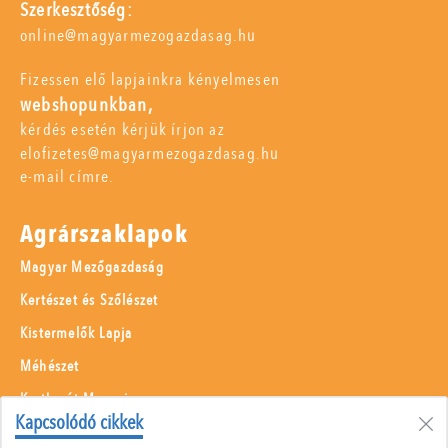
Szerkesztőség:
online@magyarmezogazdasag.hu
Fizessen elő lapjainkra kényelmesen
webshopunkban,
kérdés esetén kérjük írjon az
elofizetes@magyarmezogazdasag.hu
e-mail címre.
Agrárszaklapok
Magyar Mezőgazdaság
Kertészet és Szőlészet
Kistermelők Lapja
Méhészet
Kertbarát Magazin
Kapcsolódó cikkek
Kerti Kalendárium