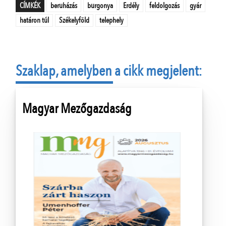
CÍMKÉK
beruházás
burgonya
Erdély
feldolgozás
gyár
határon túl
Székelyföld
telephely
Szaklap, amelyben a cikk megjelent:
Magyar Mezőgazdaság