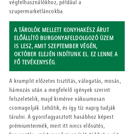
végfelhasználókhoz, például a
szupermarketláncokba.
A TÁROLÓK MELLETT KONYHAKÉSZ ÁRUT
ELŐÁLLÍTÓ BURGONYAFELDOLGOZÓ ÜZEM
IS LESZ, AMIT SZEPTEMBER VÉGÉN,
OKTÓBER ELEJÉN INDÍTUNK EL. EZ LENNE A
FŐ TEVÉKENYSÉG.
A krumplit előzetes tisztítás, válogatás, mosás,
hámozás után a megfelelő igények szerint
felszeletelik, majd kimérve vákuumosan
csomagolják. Lehűtik, és így tíz napig tudják
tárulni. A gyorsfagyasztott hasábhoz képest
prémiumtermék, mert itt nincs elősütés,