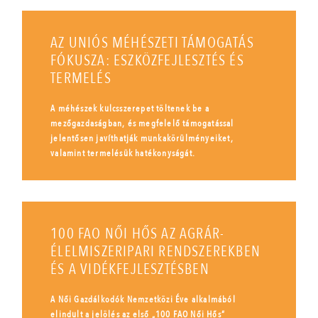
AZ UNIÓS MÉHÉSZETI TÁMOGATÁS
FÓKUSZA: ESZKÖZFEJLESZTÉS ÉS
TERMELÉS
A méhészek kulcsszerepet töltenek be a
mezőgazdaságban, és megfelelő támogatással
jelentősen javíthatják munkakörülményeiket,
valamint termelésük hatékonyságát.
100 FAO NŐI HŐS AZ AGRÁR-
ÉLELMISZERIPARI RENDSZEREKBEN
ÉS A VIDÉKFEJLESZTÉSBEN
A Női Gazdálkodók Nemzetközi Éve alkalmából
elindult a jelölés az első „100 FAO Női Hős”