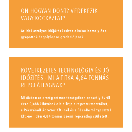
ÖN HOGYAN DÖNT? VÉDEKEZIK
VAGY KOCKÁZTAT?
Az idei aszályos időjárás kedvez a kukoricamoly és a
gyapottok-bagolylepke gradációjának.
KÖVETKEZETES TECHNOLÓGIA ÉS JÓ
IDŐZÍTÉS - MI A TITKA 4,84 TONNÁS
REPCEÁTLAGNAK?
Miközben az ország számos térségében az aszály évről
évre újabb kihívások elé állítja a repcetermesztőket,
a Pécsváradi Agrover Kft.-nél és a Pécs-Reménypusztai
Kft.-nél idén 4,84 tonnás üzemi repceátlag született.