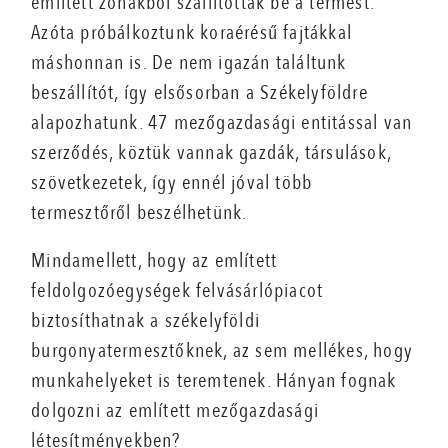
említett zónákból szállították be a termést.
Azóta próbálkoztunk koraérésű fajtákkal
máshonnan is. De nem igazán találtunk
beszállítót, így elsősorban a Székelyföldre
alapozhatunk. 47 mezőgazdasági entitással van
szerződés, köztük vannak gazdák, társulások,
szövetkezetek, így ennél jóval több
termesztőről beszélhetünk.
Mindamellett, hogy az említett
feldolgozóegységek felvásárlópiacot
biztosíthatnak a székelyföldi
burgonyatermesztőknek, az sem mellékes, hogy
munkahelyeket is teremtenek. Hányan fognak
dolgozni az említett mezőgazdasági
létesítményekben?