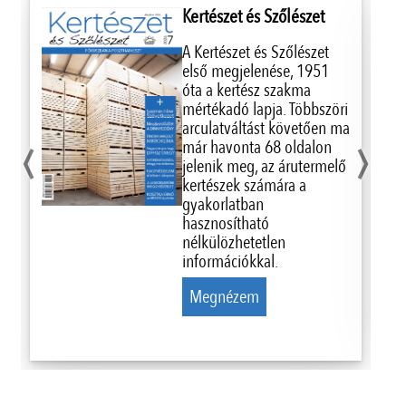
Kertészet és Szőlészet
A Kertészet és Szőlészet
első megjelenése, 1951
óta a kertész szakma
mértékadó lapja. Többszöri
‹
›
arculatváltást követően ma
már havonta 68 oldalon
jelenik meg, az árutermelő
kertészek számára a
gyakorlatban
hasznosítható
nélkülözhetetlen
információkkal.
Megnézem