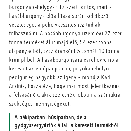
burgonyapehelygyár. Ez azért fontos, mert a
hasábburgonya előállítása során keletkező
veszteséget a pehelykészítéshez tudják
felhasználni. A hasábburgonya-üzem évi 27 ezer
tonna terméket állít majd elő, 54 ezer tonna
alapanyagból, azaz óránként 5 tonnát 10 tonna
krumpliból. A hasábburgonyára évről évre nő a
kereslet az európai piacon, pityókapehelyre
pedig még nagyobb az igény – mondja Kari
András, hozzátéve, hogy már most jelentkeznek
a felvásárlók, akik szeretnék lekötni a számukra
szükséges mennyiségeket.
A pékiparban, húsiparban, de a
gyógyszergyártók által is keresett termékből