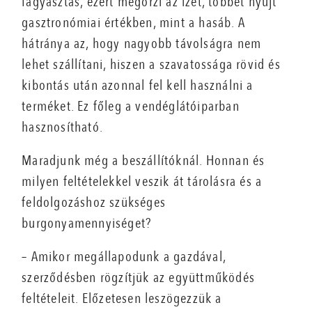
fagyasztás, ezért megőrzi az ízét, többet nyújt
gasztronómiai értékben, mint a hasáb. A
hátránya az, hogy nagyobb távolságra nem
lehet szállítani, hiszen a szavatossága rövid és
kibontás után azonnal fel kell használni a
terméket. Ez főleg a vendéglátóiparban
hasznosítható.
Maradjunk még a beszállítóknál. Honnan és
milyen feltételekkel veszik át tárolásra és a
feldolgozáshoz szükséges
burgonyamennyiséget?
– Amikor megállapodunk a gazdával,
szerződésben rögzítjük az együttműködés
feltételeit. Előzetesen leszögezzük a