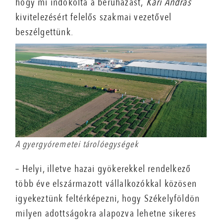
hogy mi indokolta a beruházást,
Kari András
kivitelezésért felelős szakmai vezetővel
beszélgettünk.
A gyergyóremetei tárolóegységek
– Helyi, illetve hazai gyökerekkel rendelkező
több éve elszármazott vállalkozókkal közösen
igyekeztünk feltérképezni, hogy Székelyföldön
milyen adottságokra alapozva lehetne sikeres