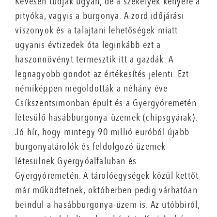
Kevesen tudják ugyan, de a székelyek kenyere a
pityóka, vagyis a burgonya. A zord időjárási
viszonyok és a talajtani lehetőségek miatt
ugyanis évtizedek óta leginkább ezt a
haszonnövényt termesztik itt a gazdák. A
legnagyobb gondot az értékesítés jelenti. Ezt
némiképpen megoldották a néhány éve
Csíkszentsimonban épült és a Gyergyóremetén
létesülő hasábburgonya-üzemek (chipsgyárak).
Jó hír, hogy mintegy 90 millió euróból újabb
burgonyatárolók és feldolgozó üzemek
létesülnek Gyergyóalfaluban és
Gyergyóremetén. A tárolóegységek közül kettőt
már működtetnek, októberben pedig várhatóan
beindul a hasábburgonya-üzem is. Az utóbbiról,