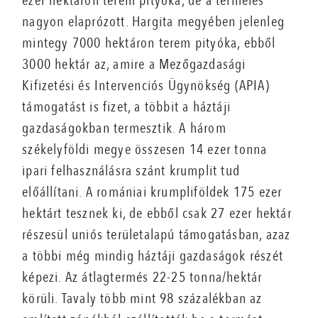
ezer hektáron terem pityóka, de a termelés
nagyon elaprózott. Hargita megyében jelenleg
mintegy 7000 hektáron terem pityóka, ebből
3000 hektár az, amire a Mezőgazdasági
Kifizetési és Intervenciós Ügynökség (APIA)
támogatást is fizet, a többit a háztáji
gazdaságokban termesztik. A három
székelyföldi megye összesen 14 ezer tonna
ipari felhasználásra szánt krumplit tud
előállítani. A romániai krumpliföldek 175 ezer
hektárt tesznek ki, de ebből csak 27 ezer hektár
részesül uniós területalapú támogatásban, azaz
a többi még mindig háztáji gazdaságok részét
képezi. Az átlagtermés 22-25 tonna/hektár
körüli. Tavaly több mint 98 százalékban az