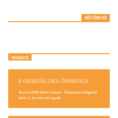
MÉG TÖBB HÍR
PROMÓCIÓ
A GAZDASÁG OKOS ŐRANGYALA
Reolink G450 kültéri kamera - Folyamatos felügyelet
akkor is, ha nincs ott a gazda.