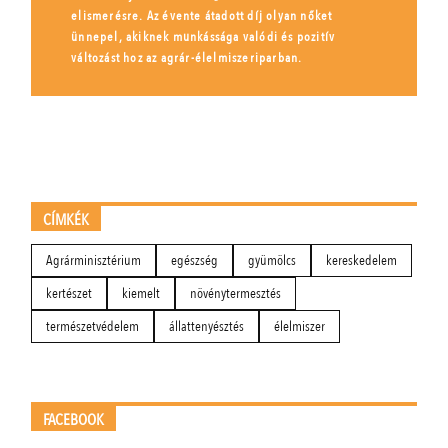
elismerésre. Az évente átadott díj olyan nőket
ünnepel, akiknek munkássága valódi és pozitív
változást hoz az agrár-élelmiszeriparban.
CÍMKÉK
Agrárminisztérium
egészség
gyümölcs
kereskedelem
kertészet
kiemelt
növénytermesztés
természetvédelem
állattenyésztés
élelmiszer
FACEBOOK