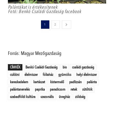
Palántákat is értékesítenek
Fotó: Benkó Családi Gazdaság facebook
1
2
Forrás: Magyar Mezőgazdaság
CÍMKÉK
Benkó Családi Gazdaság
bio
családi gazdaság
cukkini
élelmiszer
fóliaház
gyümölcs
helyi élelmiszer
kereskedelem
kertészet
kistermelő
padlizsán
palánta
palántanevelés
paprika
paradicsom
retek
sütőtök
szabadföldi kultúra
szezonális
üvegház
zöldség