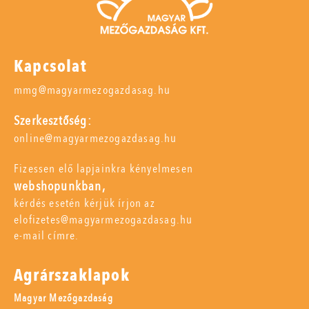
Kapcsolat
mmg@magyarmezogazdasag.hu
Szerkesztőség:
online@magyarmezogazdasag.hu
Fizessen elő lapjainkra kényelmesen
webshopunkban,
kérdés esetén kérjük írjon az
elofizetes@magyarmezogazdasag.hu
e-mail címre.
Agrárszaklapok
Magyar Mezőgazdaság