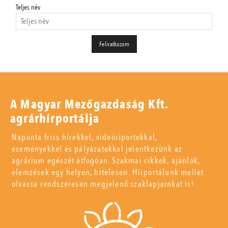
Teljes név
A Magyar Mezőgazdaság Kft.
agrárhírportálja
Naponta friss hírekkel, videóriportokkal,
eseményekkel és pályázatokkal jelentkezünk az
agrárium egészét átfogóan. Szakmai cikkek, ajánlók,
elemzések egy helyen, hitelesen. Hírportálunk mellet
olvassa rendszeresen megjelenő szaklapjainkat is!