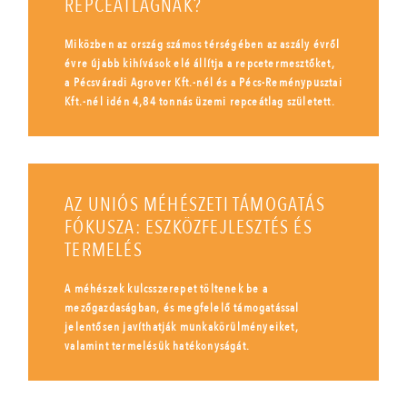
REPCEÁTLAGNAK?
Miközben az ország számos térségében az aszály évről
évre újabb kihívások elé állítja a repcetermesztőket,
a Pécsváradi Agrover Kft.-nél és a Pécs-Reménypusztai
Kft.-nél idén 4,84 tonnás üzemi repceátlag született.
AZ UNIÓS MÉHÉSZETI TÁMOGATÁS
FÓKUSZA: ESZKÖZFEJLESZTÉS ÉS
TERMELÉS
A méhészek kulcsszerepet töltenek be a
mezőgazdaságban, és megfelelő támogatással
jelentősen javíthatják munkakörülményeiket,
valamint termelésük hatékonyságát.