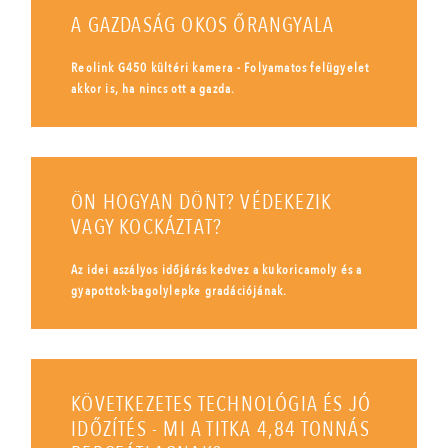
A GAZDASÁG OKOS ŐRANGYALA
Reolink G450 kültéri kamera - Folyamatos felügyelet
akkor is, ha nincs ott a gazda.
ÖN HOGYAN DÖNT? VÉDEKEZIK
VAGY KOCKÁZTAT?
Az idei aszályos időjárás kedvez a kukoricamoly és a
gyapottok-bagolylepke gradációjának.
KÖVETKEZETES TECHNOLÓGIA ÉS JÓ
IDŐZÍTÉS - MI A TITKA 4,84 TONNÁS