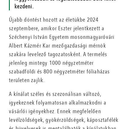
kezdeni.
Újabb döntést hozott az életükbe 2024
szeptembere, amikor Eszter jelentkezett a
Széchenyi István Egyetem mosonmagyaróvári
Albert Kázmér Kar mezőgazdasági mérnök
szakára levelező tagozatosként. A termelés
jelenleg mintegy 1000 négyzetméter
szabadföldi és 800 négyzetméter fóliaházas
területen zajlik.
A kínálat széles és szezonálisan változó,
igyekeznek folyamatosan alkalmazkodni a
vásárlói igényekhez. Ennek megfelelően
levélzöldségek, gyökérzöldségek, káposztafélék
és hüvelyesek is megtalálhatók a kínálatukban,