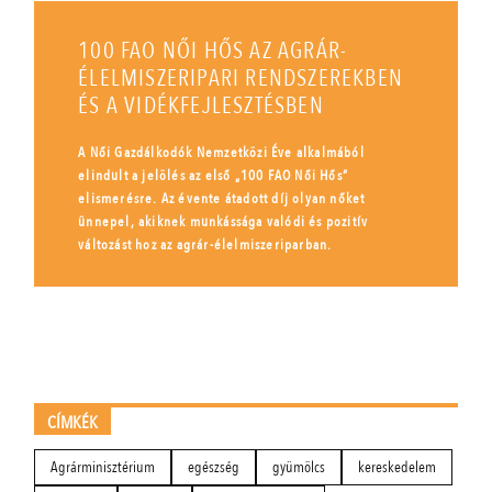
100 FAO NŐI HŐS AZ AGRÁR-
ÉLELMISZERIPARI RENDSZEREKBEN
ÉS A VIDÉKFEJLESZTÉSBEN
A Női Gazdálkodók Nemzetközi Éve alkalmából
elindult a jelölés az első „100 FAO Női Hős”
elismerésre. Az évente átadott díj olyan nőket
ünnepel, akiknek munkássága valódi és pozitív
változást hoz az agrár-élelmiszeriparban.
CÍMKÉK
Agrárminisztérium
egészség
gyümölcs
kereskedelem