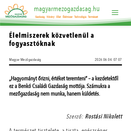
magyarmezogazdasag.hu
Gazdaság
Növény
Állat
Élelmiszer
Technológia
Természet
Élelmiszerek közvetlenül a
fogyasztóknak
Magyar Mezőgazdaság
2026.06.04. 07:07
„Hagyományt őrizni, értéket teremteni” – a kezdetektől
ez a Benkó Családi Gazdaság mottója. Számukra a
mezőgazdaság nem munka, hanem küldetés.
Szerző:
Rostási Nikolett
A természet tisztelete, a tiszta, egészséges