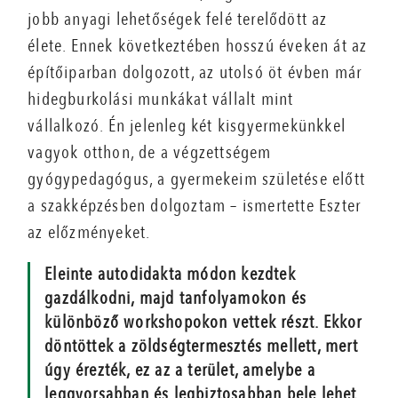
jobb anyagi lehetőségek felé terelődött az
élete. Ennek következtében hosszú éveken át az
építőiparban dolgozott, az utolsó öt évben már
hidegburkolási munkákat vállalt mint
vállalkozó. Én jelenleg két kisgyermekünkkel
vagyok otthon, de a végzettségem
gyógypedagógus, a gyermekeim születése előtt
a szakképzésben dolgoztam – ismertette Eszter
az előzmé­nyeket.
Eleinte autodidakta módon kezdtek
gazdálkodni, majd tanfolyamokon és
különböző workshopokon vettek részt. Ekkor
döntöttek a zöldségtermesztés mellett, mert
úgy érezték, ez az a terület, amelybe a
leggyorsabban és legbiztosabban bele lehet