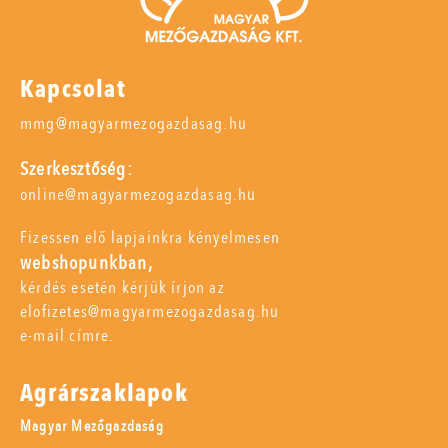
Kapcsolat
mmg@magyarmezogazdasag.hu
Szerkesztőség:
online@magyarmezogazdasag.hu
Fizessen elő lapjainkra kényelmesen
webshopunkban,
kérdés esetén kérjük írjon az
elofizetes@magyarmezogazdasag.hu
e-mail címre.
Agrárszaklapok
Magyar Mezőgazdaság