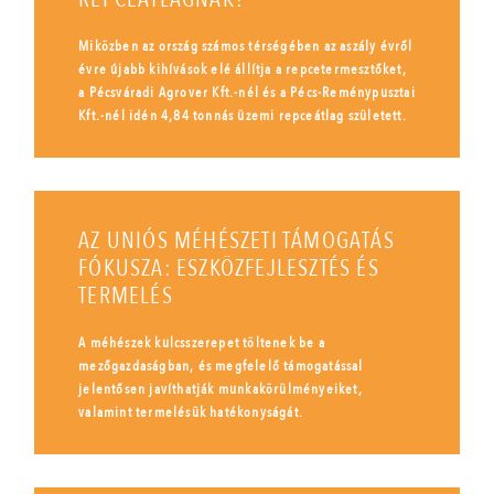
Miközben az ország számos térségében az aszály évről
évre újabb kihívások elé állítja a repcetermesztőket,
a Pécsváradi Agrover Kft.-nél és a Pécs-Reménypusztai
Kft.-nél idén 4,84 tonnás üzemi repceátlag született.
AZ UNIÓS MÉHÉSZETI TÁMOGATÁS
FÓKUSZA: ESZKÖZFEJLESZTÉS ÉS
TERMELÉS
A méhészek kulcsszerepet töltenek be a
mezőgazdaságban, és megfelelő támogatással
jelentősen javíthatják munkakörülményeiket,
valamint termelésük hatékonyságát.