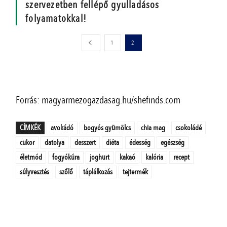
szervezetben fellépő gyulladásos
folyamatokkal!
1
2
Forrás: magyarmezogazdasag.hu/shefinds.com
CÍMKÉK
avokádó
bogyós gyümölcs
chia mag
csokoládé
cukor
datolya
desszert
diéta
édesség
egészség
életmód
fogyókúra
joghurt
kakaó
kalória
recept
súlyvesztés
szőlő
táplálkozás
tejtermék