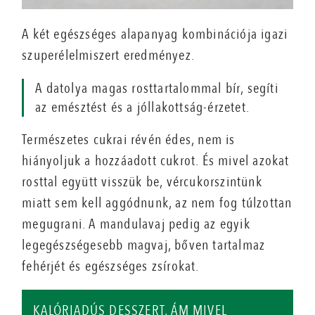
A két egészséges alapanyag kombinációja igazi
szuperélelmiszert eredményez.
A datolya magas rosttartalommal bír, segíti
az emésztést és a jóllakottság-érzetet.
Természetes cukrai révén édes, nem is
hiányoljuk a hozzáadott cukrot. És mivel azokat
rosttal együtt visszük be, vércukorszintünk
miatt sem kell aggódnunk, az nem fog túlzottan
megugrani. A mandulavaj pedig az egyik
legegészségesebb magvaj, bőven tartalmaz
fehérjét és egészséges zsírokat.
KALÓRIADÚS DESSZERT, ÁM MIVEL