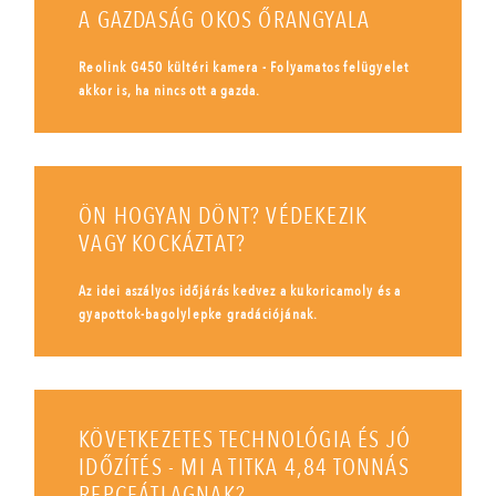
A GAZDASÁG OKOS ŐRANGYALA
Reolink G450 kültéri kamera - Folyamatos felügyelet
akkor is, ha nincs ott a gazda.
ÖN HOGYAN DÖNT? VÉDEKEZIK
VAGY KOCKÁZTAT?
Az idei aszályos időjárás kedvez a kukoricamoly és a
gyapottok-bagolylepke gradációjának.
KÖVETKEZETES TECHNOLÓGIA ÉS JÓ
IDŐZÍTÉS - MI A TITKA 4,84 TONNÁS
REPCEÁTLAGNAK?