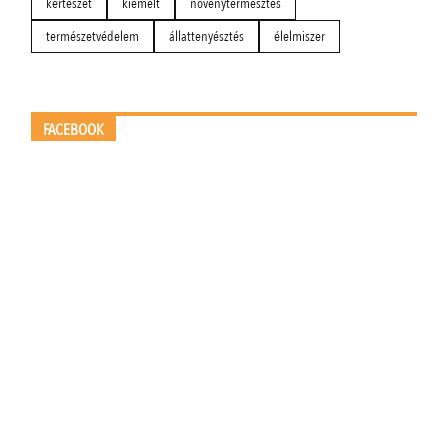
kertészet
kiemelt
növénytermesztés
természetvédelem
állattenyésztés
élelmiszer
FACEBOOK