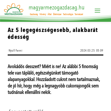
magyarmezogazdasag.hu
Gazdaság
Növény
Állat
Élelmiszer
Technológia
Természet
Az 5 legegészségesebb, alakbarát
édesség
·Nyull Fanni
2024.03.25. 05:09
Avokádós desszert? Miért is ne! Az alábbi 5 finomság
tele van tápláló, egészségünket támogató
alapanyagokkal. Hozzáadott cukrot nem tartalmaznak,
de jó hír, hogy még a legnagyobb cukorrajongók sem
tudnának ellenállni nekik.