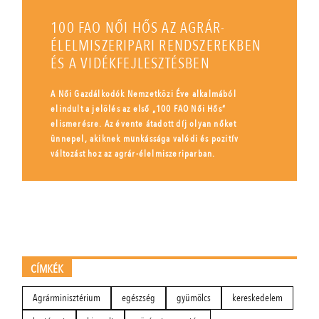
100 FAO NŐI HŐS AZ AGRÁR-
ÉLELMISZERIPARI RENDSZEREKBEN
ÉS A VIDÉKFEJLESZTÉSBEN
A Női Gazdálkodók Nemzetközi Éve alkalmából
elindult a jelölés az első „100 FAO Női Hős”
elismerésre. Az évente átadott díj olyan nőket
ünnepel, akiknek munkássága valódi és pozitív
változást hoz az agrár-élelmiszeriparban.
CÍMKÉK
Agrárminisztérium
egészség
gyümölcs
kereskedelem