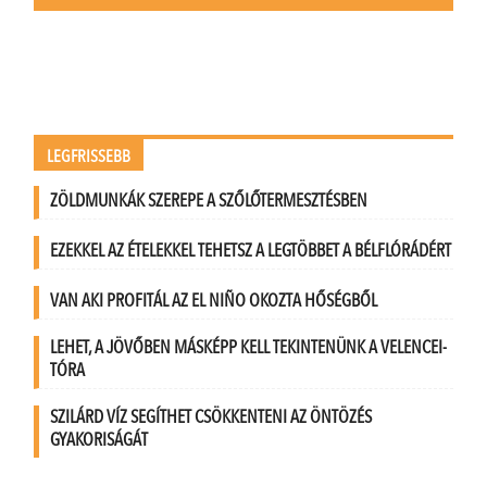
LEGFRISSEBB
ZÖLDMUNKÁK SZEREPE A SZŐLŐTERMESZTÉSBEN
EZEKKEL AZ ÉTELEKKEL TEHETSZ A LEGTÖBBET A BÉLFLÓRÁDÉRT
VAN AKI PROFITÁL AZ EL NIÑO OKOZTA HŐSÉGBŐL
LEHET, A JÖVŐBEN MÁSKÉPP KELL TEKINTENÜNK A VELENCEI-
TÓRA
SZILÁRD VÍZ SEGÍTHET CSÖKKENTENI AZ ÖNTÖZÉS
GYAKORISÁGÁT