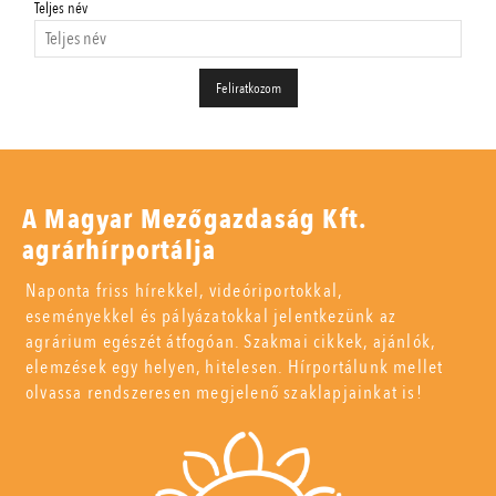
Teljes név
A Magyar Mezőgazdaság Kft.
agrárhírportálja
Naponta friss hírekkel, videóriportokkal,
eseményekkel és pályázatokkal jelentkezünk az
agrárium egészét átfogóan. Szakmai cikkek, ajánlók,
elemzések egy helyen, hitelesen. Hírportálunk mellet
olvassa rendszeresen megjelenő szaklapjainkat is!