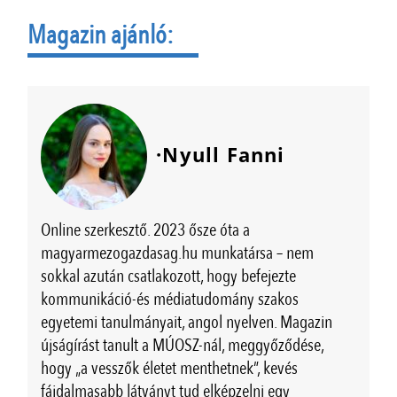
Magazin ajánló:
·Nyull Fanni
Online szerkesztő. 2023 ősze óta a
magyarmezogazdasag.hu munkatársa – nem
sokkal azután csatlakozott, hogy befejezte
kommunikáció-és médiatudomány szakos
egyetemi tanulmányait, angol nyelven. Magazin
újságírást tanult a MÚOSZ-nál, meggyőződése,
hogy „a vesszők életet menthetnek”, kevés
fájdalmasabb látványt tud elképzelni egy