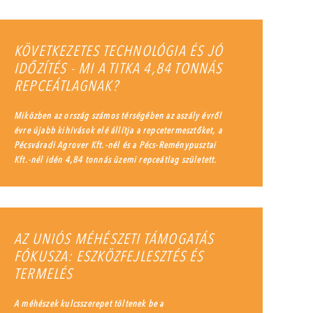
KÖVETKEZETES TECHNOLÓGIA ÉS JÓ
IDŐZÍTÉS - MI A TITKA 4,84 TONNÁS
REPCEÁTLAGNAK?
Miközben az ország számos térségében az aszály évről
évre újabb kihívások elé állítja a repcetermesztőket, a
Pécsváradi Agrover Kft.-nél és a Pécs-Reménypusztai
Kft.-nél idén 4,84 tonnás üzemi repceátlag született.
AZ UNIÓS MÉHÉSZETI TÁMOGATÁS
FÓKUSZA: ESZKÖZFEJLESZTÉS ÉS
TERMELÉS
A méhészek kulcsszerepet töltenek be a