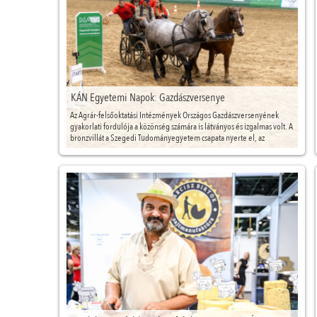
KÁN Egyetemi Napok: Gazdászversenye
Az Agrár-felsőoktatási Intézmények Országos Gazdászversenyének
gyakorlati fordulója a közönség számára is látványos és izgalmas volt. A
bronzvillát a Szegedi Tudományegyetem csapata nyerte el, az
ezüstvillát a MATE Georgikon Campus csapata, míg az aranyvilla –
immár harmadik éve – a MATE Szent István Campushoz került.