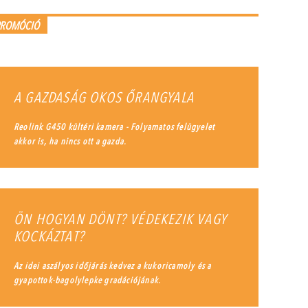
PROMÓCIÓ
A GAZDASÁG OKOS ŐRANGYALA
Reolink G450 kültéri kamera - Folyamatos felügyelet
akkor is, ha nincs ott a gazda.
ÖN HOGYAN DÖNT? VÉDEKEZIK VAGY
KOCKÁZTAT?
Az idei aszályos időjárás kedvez a kukoricamoly és a
gyapottok-bagolylepke gradációjának.