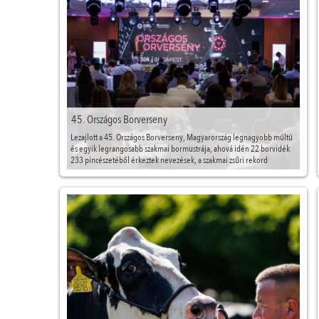
45. Országos Borverseny
Lezajlott a 45. Országos Borverseny, Magyarország legnagyobb múltú
és egyik legrangosabb szakmai bormustrája, ahová idén 22 borvidék
233 pincészetéből érkeztek nevezések, a szakmai zsűri rekord
mennyiségű, 995 bormintát értékelt a többnapos verseny során.