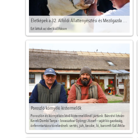
Életképek a 32. Alföldi Állattenyésztési és Mezőgazda Napokon
Ezt láttuk az idei kiállításon
Poroszló környéki kistermelők
Poroszlón és környékén lévő kistermelőknél jártunk: Bánrévi István-
Kerek Dombi Tanya – lovasudvar Gyöngy József – saját kis gazdaság,
önfenntartásra törekednek: sertés, juh, kecske, ló, baromfi Gál Attila-
sertéstartás, feldolgozás, termelői hentesüzlet