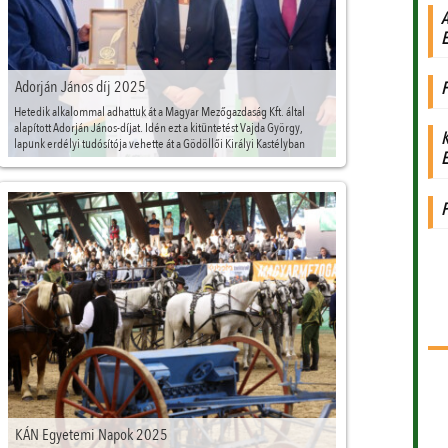
Adorján János díj 2025
Hetedik alkalommal adhattuk át a Magyar Mezőgazdaság Kft. által
alapított Adorján János-díjat. Idén ezt a kitüntetést Vajda György,
lapunk erdélyi tudósítója vehette át a Gödöllői Királyi Kastélyban
december 17-én. (Fotó: MMG/Kiss Gergő)
KÁN Egyetemi Napok 2025