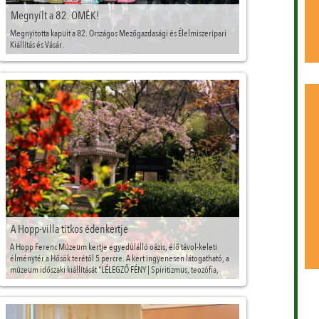
Megnyílt a 82. OMÉK!
Megnyitotta kapuit a 82. Országos Mezőgazdasági és Élelmiszeripari
Kiállítás és Vásár.
A Hopp-villa titkos édenkertje
A Hopp Ferenc Múzeum kertje egyedülálló oázis, élő távol-keleti
élménytér a Hősök terétől 5 percre. A kert ingyenesen látogatható, a
múzeum időszaki kiállítását "LÉLEGZŐ FÉNY | Spiritizmus, teozófia,
buddhizmus" címmel áprilisban nyitották meg.