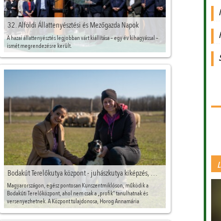
32. Alföldi Állattenyésztési és Mezőgazda Napok
A hazai állattenyésztés legjobban várt kiállítása – egy év kihagyással –
ismét megrendezésre került.
L
Bodakút Terelőkutya központ - juhászkutya kiképzés, munkavonalú border collie-k
Magyarországon, egész pontosan Kunszentmiklóson, működik a
Bodakúti Terelőközpont, ahol nem csak a „profik” tanulhatnak és
versenyezhetnek. A Központ tulajdonosa, Horog Annamária
tevékenységének középpontjában a juhtenyésztés, a juhászkutya
kiképzés, valamint munkavonalú border collie-k tenyésztése áll.