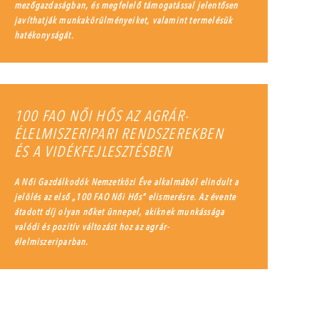
mezőgazdaságban, és megfelelő támogatással jelentősen
javíthatják munkakörülményeiket, valamint termelésük
hatékonyságát.
100 FAO NŐI HŐS AZ AGRÁR-
ÉLELMISZERIPARI RENDSZEREKBEN
ÉS A VIDÉKFEJLESZTÉSBEN
A Női Gazdálkodók Nemzetközi Éve alkalmából elindult a
jelölés az első „100 FAO Női Hős” elismerésre. Az évente
átadott díj olyan nőket ünnepel, akiknek munkássága
valódi és pozitív változást hoz az agrár-
élelmiszeriparban.