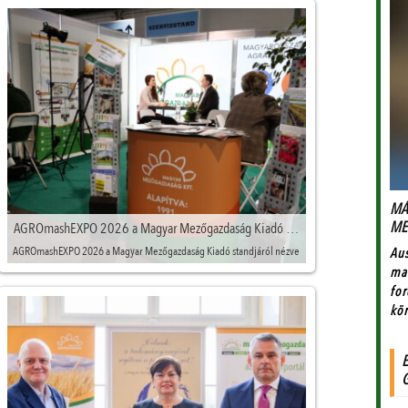
AGROmashEXPO 2026 a Magyar Mezőgazdaság Kiadó standjáról nézve
AGROmashEXPO 2026 a Magyar Mezőgazdaság Kiadó standjáról nézve