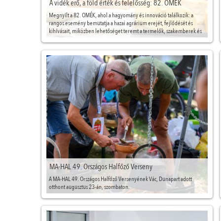
A vidék erő, a föld érték és felelősség: 82. OMÉK
Megnyílt a 82. OMÉK, ahol a hagyomány és innováció találkozik: a
rangos esemény bemutatja a hazai agrárium erejét, fejlődését és
kihívásait, miközben lehetőséget teremt a termelők, szakemberek és
fogyasztók párbeszédére.
MA-HAL 49. Országos Halfőző Verseny
A MA-HAL 49. Országos Halfőző Versenyének Vác, Dunapart adott
otthont augusztus 23-án, szombaton.