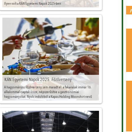
Ilyen volt a KÁN Egyetemi Napok 2025-ben
KÁN Egyetemi Napok 2025: Főzőverseny
A hagyományos főzőverseny sem maradt el: a fakanalak immár 16.
alkalommal csaptak össze, népszerűsítve a gasztronómiai
hagyományokat. Nyolc indulóból a Kapos Holding Moonshirt nevű
szakmai csapata nyerte az idei KÁN főzőversenyét, akik a marhagulyás
után felszolgálták ez első helyezést érő aduászukat, a banánba tekert
steaket.