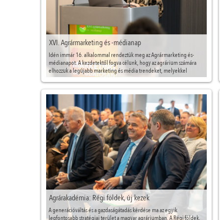
XVI. Agrármarketing és -médianap
Idén immár 16. alkalommal rendeztük meg az Agrármarketing és-
médianapot. A kezdetektől fogva célunk, hogy az agrárium számára
elhozzuk a legújabb marketing és média trendeket, melyekkel
igyekszünk új nézőpontokat bemutatni vendégeinknek.
Agrárakadémia: Régi földek, új kezek
A generációváltás és a gazdaságátadás kérdése ma az egyik
legfontosabb stratégiai terület a magyar agráriumban. A Régi földek,