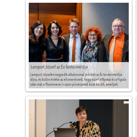
Lamport József az Év bortermelője
Lamport Józsefet negyedik alkalommal jelölték az Év bortermelője
díjra, és külön értéke az elismerésnek, hogy ezzel a Nyakas és a Figula
után már a Thummerer is azon pincészetek közé került, amelyek
kétszer kapták meg a díjat az alapítás óta.