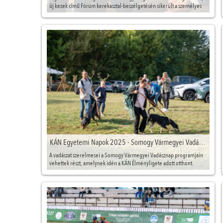
új kezek című Fórum kerekasztal-beszélgetésén sikerült a személyes
megélés szintjére emelni a témát.
KÁN Egyetemi Napok 2025 - Somogy Vármegyei Vadásznap
A vadászat szerelmesei a Somogy Vármegyei Vadásznap programjain
vehettek részt, amelynek idén a KÁN Élményligete adott otthont.