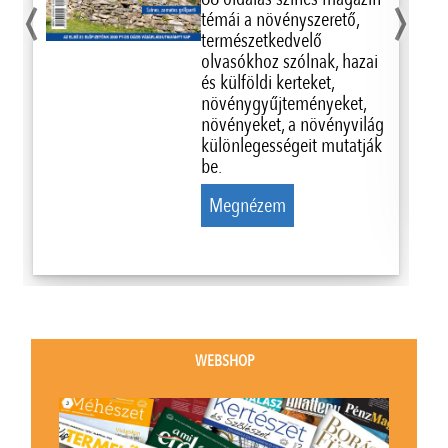
‹
›
témái a növényszerető,
természetkedvelő
olvasókhoz szólnak, hazai
és külföldi kerteket,
növénygyűjteményeket,
növényeket, a növényvilág
különlegességeit mutatják
be.
Megnézem
WEBSHOP