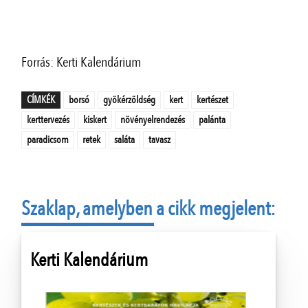
Forrás: Kerti Kalendárium
CÍMKÉK
borsó
gyökérzöldség
kert
kertészet
kerttervezés
kiskert
növényelrendezés
palánta
paradicsom
retek
saláta
tavasz
Szaklap, amelyben a cikk megjelent:
Kerti Kalendárium