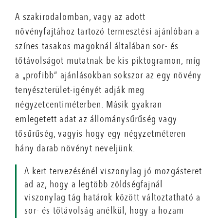
A szakirodalomban, vagy az adott
növényfajtához tartozó termesztési ajánlóban a
színes tasakos magoknál általában sor- és
tőtávolságot mutatnak be kis piktogramon, míg
a „profibb” ajánlásokban sokszor az egy növény
tenyészterület-igényét adják meg
négyzetcentiméterben. Másik gyakran
emlegetett adat az állománysűrűség vagy
tősűrűség, vagyis hogy egy négyzetméteren
hány darab növényt neveljünk.
A kert tervezésénél viszonylag jó mozgásteret
ad az, hogy a legtöbb zöldségfajnál
viszonylag tág határok között változtatható a
sor- és tőtávolság anélkül, hogy a hozam