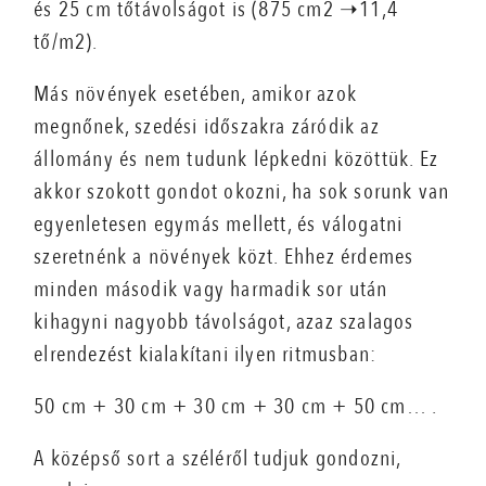
és 25 cm tőtávolságot is (875 cm2 ➝11,4
tő/m2).
Más növények esetében, amikor azok
megnőnek, szedési időszakra záródik az
állomány és nem tudunk lépkedni közöttük. Ez
akkor szokott gondot okozni, ha sok sorunk van
egyenletesen egymás mellett, és válogatni
szeretnénk a növények közt. Ehhez érdemes
minden második vagy harmadik sor után
kihagyni nagyobb távolságot, azaz szalagos
elrendezést kialakítani ilyen ritmusban:
50 cm + 30 cm + 30 cm + 30 cm + 50 cm… .
A középső sort a széléről tudjuk gondozni,