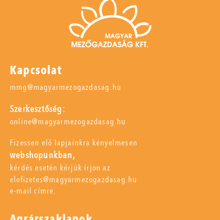
Kapcsolat
mmg@magyarmezogazdasag.hu
Szerkesztőség:
online@magyarmezogazdasag.hu
Fizessen elő lapjainkra kényelmesen
webshopunkban,
kérdés esetén kérjük írjon az
elofizetes@magyarmezogazdasag.hu
e-mail címre.
Agrárszaklapok