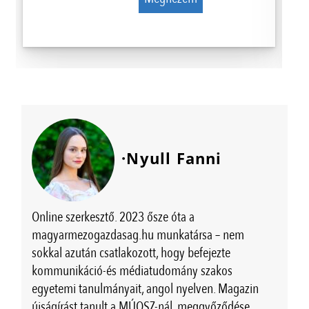
·Nyull Fanni
Online szerkesztő. 2023 ősze óta a
magyarmezogazdasag.hu munkatársa – nem
sokkal azután csatlakozott, hogy befejezte
kommunikáció-és médiatudomány szakos
egyetemi tanulmányait, angol nyelven. Magazin
újságírást tanult a MÚOSZ-nál, meggyőződése,