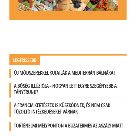
LEGFRISSEBB
ÚJ MÓDSZEREKKEL KUTATJÁK A MEDITERRÁN BÁLNÁKAT
A BŐSÉG ILLÚZIÓJA – HOGYAN LETT EGYRE SZEGÉNYEBB A
TÁNYÉRUNK?
A FRANCIA KERTÉSZEK IS KÜSZKÖDNEK, ÉS NEM CSAK
TŰZOLTÓ INTÉZKEDÉSEKET VÁRNAK
TÖRTÉNELMI MÉLYPONTON A BÚZATERMÉS AZ ASZÁLY MIATT