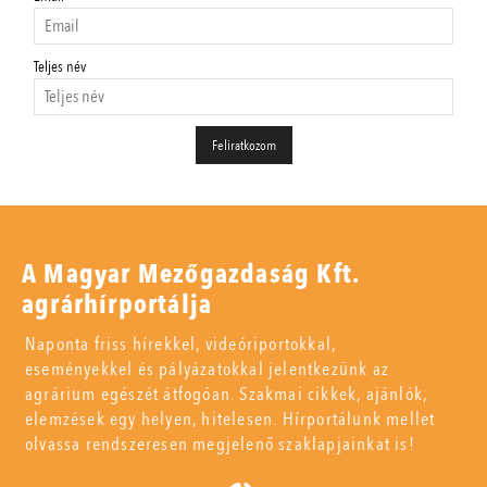
Teljes név
A Magyar Mezőgazdaság Kft.
agrárhírportálja
Naponta friss hírekkel, videóriportokkal,
eseményekkel és pályázatokkal jelentkezünk az
agrárium egészét átfogóan. Szakmai cikkek, ajánlók,
elemzések egy helyen, hitelesen. Hírportálunk mellet
olvassa rendszeresen megjelenő szaklapjainkat is!