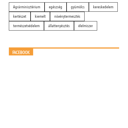
Agrárminisztérium
egészség
gyümölcs
kereskedelem
kertészet
kiemelt
növénytermesztés
természetvédelem
állattenyésztés
élelmiszer
FACEBOOK