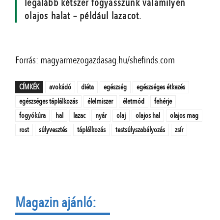
legalább kétszer fogyasszunk valamilyen
olajos halat – például lazacot.
Forrás: magyarmezogazdasag.hu/shefinds.com
CÍMKÉK
avokádó
diéta
egészség
egészséges étkezés
egészséges táplálkozás
élelmiszer
életmód
fehérje
fogyókúra
hal
lazac
nyár
olaj
olajos hal
olajos mag
rost
súlyvesztés
táplálkozás
testsúlyszabályozás
zsír
Magazin ajánló: