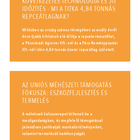
KÖVETKEZETES TECHNOLÓGIA ÉS JÓ
IDŐZÍTÉS - MI A TITKA 4,84 TONNÁS
REPCEÁTLAGNAK?
Miközben az ország számos térségében az aszály évről
évre újabb kihívások elé állítja a repcetermesztőket,
a Pécsváradi Agrover Kft.-nél és a Pécs-Reménypusztai
Kft.-nél idén 4,84 tonnás üzemi repceátlag született.
AZ UNIÓS MÉHÉSZETI TÁMOGATÁS
FÓKUSZA: ESZKÖZFEJLESZTÉS ÉS
TERMELÉS
A méhészek kulcsszerepet töltenek be a
mezőgazdaságban, és megfelelő támogatással
jelentősen javíthatják munkakörülményeiket,
valamint termelésük hatékonyságát.