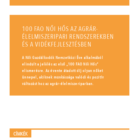
100 FAO NŐI HŐS AZ AGRÁR-
ÉLELMISZERIPARI RENDSZEREKBEN
ÉS A VIDÉKFEJLESZTÉSBEN
A Női Gazdálkodók Nemzetközi Éve alkalmából
elindult a jelölés az első „100 FAO Női Hős”
elismerésre. Az évente átadott díj olyan nőket
ünnepel, akiknek munkássága valódi és pozitív
változást hoz az agrár-élelmiszeriparban.
CÍMKÉK