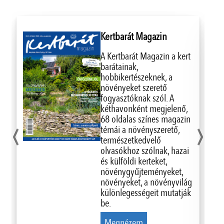
Kertbarát Magazin
A Kertbarát Magazin a kert
barátainak,
hobbikertészeknek, a
növényeket szerető
fogyasztóknak szól. A
kéthavonként megjelenő,
‹
›
68 oldalas színes magazin
témái a növényszerető,
természetkedvelő
olvasókhoz szólnak, hazai
és külföldi kerteket,
növénygyűjteményeket,
növényeket, a növényvilág
különlegességeit mutatják
be.
Megnézem