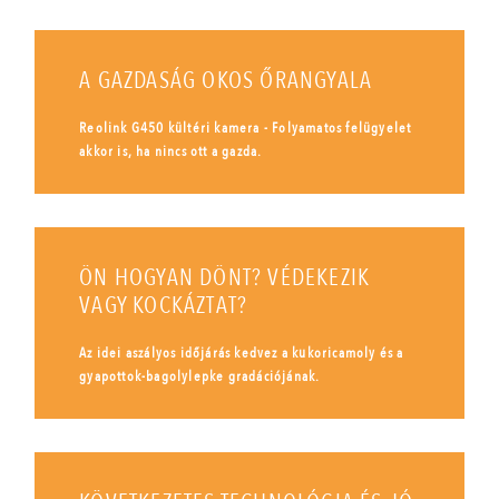
A GAZDASÁG OKOS ŐRANGYALA
Reolink G450 kültéri kamera - Folyamatos felügyelet
akkor is, ha nincs ott a gazda.
ÖN HOGYAN DÖNT? VÉDEKEZIK
VAGY KOCKÁZTAT?
Az idei aszályos időjárás kedvez a kukoricamoly és a
gyapottok-bagolylepke gradációjának.