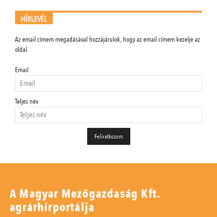
HÍRLEVÉL
Az email címem megadásával hozzájárulok, hogy az email címem kezelje az
oldal.
Email
Teljes név
A Magyar Mezőgazdaság Kft.
agrárhírportálja