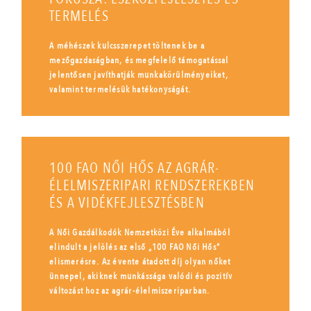
TERMELÉS
A méhészek kulcsszerepet töltenek be a
mezőgazdaságban, és megfelelő támogatással
jelentősen javíthatják munkakörülményeiket,
valamint termelésük hatékonyságát.
100 FAO NŐI HŐS AZ AGRÁR-
ÉLELMISZERIPARI RENDSZEREKBEN
ÉS A VIDÉKFEJLESZTÉSBEN
A Női Gazdálkodók Nemzetközi Éve alkalmából
elindult a jelölés az első „100 FAO Női Hős”
elismerésre. Az évente átadott díj olyan nőket
ünnepel, akiknek munkássága valódi és pozitív
változást hoz az agrár-élelmiszeriparban.