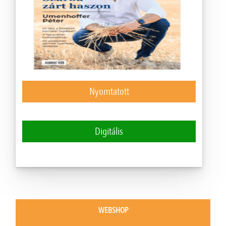
Nyomtatott
Digitális
WEBSHOP