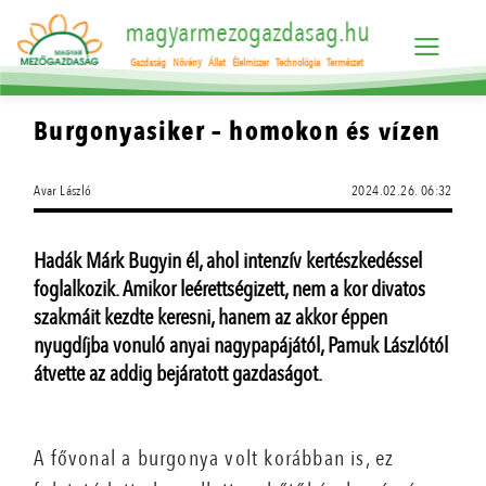
magyarmezogazdasag.hu
Gazdaság
Növény
Állat
Élelmiszer
Technológia
Természet
Burgonyasiker – homokon és vízen
Avar László
2024.02.26. 06:32
Hadák Márk Bugyin él, ahol intenzív kertészkedéssel
foglalkozik. Amikor leérettségizett, nem a kor divatos
szakmáit kezdte keresni, hanem az akkor éppen
nyugdíjba vonuló anyai nagypapájától, Pamuk Lászlótól
átvette az addig bejáratott gazdaságot.
A fővonal a burgonya volt korábban is, ez