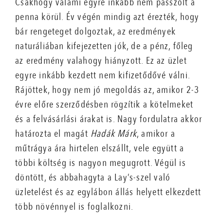
Csakhogy valami egyre inkább nem passzolt a
penna körül. Év végén mindig azt érezték, hogy
bár rengeteget dolgoztak, az eredmények
naturáliában kifejezetten jók, de a pénz, főleg
az eredmény valahogy hiányzott. Ez az üzlet
egyre inkább kezdett nem kifizetődővé válni.
Rájöttek, hogy nem jó megoldás az, amikor 2-3
évre előre szerződésben rögzítik a kötelmeket
és a felvásárlási árakat is. Nagy fordulatra akkor
határozta el magát
Hadák Márk
, amikor a
műtrágya ára hirtelen elszállt, vele együtt a
többi költség is nagyon megugrott. Végül is
döntött, és abbahagyta a Lay’s-szel való
üzletelést és az egylábon állás helyett elkezdett
több növénnyel is foglalkozni.