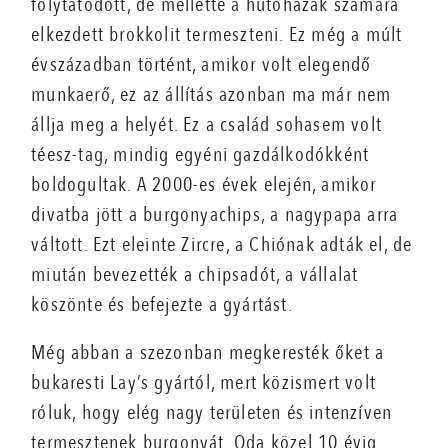
folytatódott, de mellette a hűtőházak számára
elkezdett brokkolit termeszteni. Ez még a múlt
évszázadban történt, amikor volt elegendő
munkaerő, ez az állítás azonban ma már nem
állja meg a helyét. Ez a család sohasem volt
téesz-tag, mindig egyéni gazdálkodókként
boldogultak. A 2000-es évek elején, amikor
divatba jött a burgonyachips, a nagypapa arra
váltott. Ezt eleinte Zircre, a Chiónak adták el, de
miután bevezették a chipsadót, a vállalat
köszönte és befejezte a gyártást.
Még abban a szezonban megkeresték őket a
bukaresti Lay’s gyártól, mert közismert volt
róluk, hogy elég nagy területen és intenzíven
termesztenek burgonyát. Oda közel 10 évig