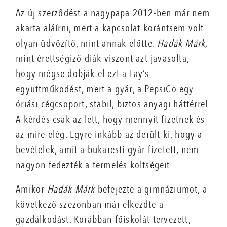
Az új szerződést a nagypapa 2012-ben már nem
akarta aláírni, mert a kapcsolat korántsem volt
olyan üdvözítő, mint annak előtte.
Hadák Márk,
mint érettségiző diák viszont azt javasolta,
hogy mégse dobják el ezt a Lay’s-
együttműködést, mert a gyár, a PepsiCo egy
óriási cégcsoport, stabil, biztos anyagi háttérrel.
A kérdés csak az lett, hogy mennyit fizetnek és
az mire elég. Egyre inkább az derült ki, hogy a
bevételek, amit a bukaresti gyár fizetett, nem
nagyon fedezték a termelés költségeit.
Amikor
Hadák Márk
befejezte a gimnáziumot, a
következő szezonban már elkezdte a
gazdálkodást. Korábban főiskolát tervezett,