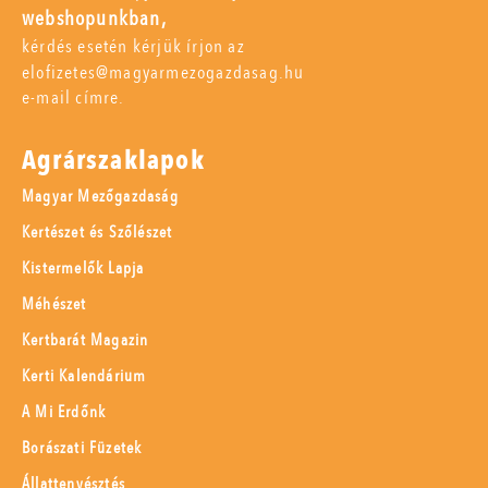
webshopunkban,
kérdés esetén kérjük írjon az
elofizetes@magyarmezogazdasag.hu
e-mail címre.
Agrárszaklapok
Magyar Mezőgazdaság
Kertészet és Szőlészet
Kistermelők Lapja
Méhészet
Kertbarát Magazin
Kerti Kalendárium
A Mi Erdőnk
Borászati Füzetek
Állattenyésztés