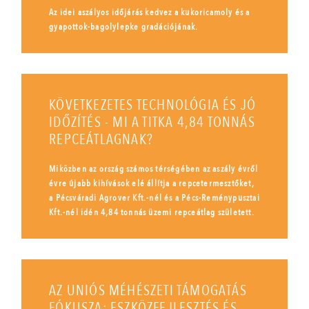
Az idei aszályos időjárás kedvez a kukoricamoly és a
gyapottok-bagolylepke gradációjának.
KÖVETKEZETES TECHNOLÓGIA ÉS JÓ
IDŐZÍTÉS - MI A TITKA 4,84 TONNÁS
REPCEÁTLAGNAK?
Miközben az ország számos térségében az aszály évről
évre újabb kihívások elé állítja a repcetermesztőket,
a Pécsváradi Agrover Kft.-nél és a Pécs-Reménypusztai
Kft.-nél idén 4,84 tonnás üzemi repceátlag született.
AZ UNIÓS MÉHÉSZETI TÁMOGATÁS
FÓKUSZA: ESZKÖZFEJLESZTÉS ÉS