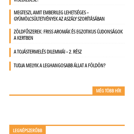
MEGTESZI, AMIT EMBERILEG LEHETSÉGES –
GYÜMÖLCSÜLTETVÉNYEK AZ ASZÁLY SZORÍTÁSÁBAN
ZÖLDFŰSZEREK: FRISS AROMÁK ÉS EGZOTIKUS ÚJDONSÁGOK
A KERTBEN
A TOJÁSTERMELÉS DILEMMÁI – 2. RÉSZ
TUDJA MELYIK A LEGHANGOSABB ÁLLAT A FÖLDÖN?
MÉG TÖBB HÍR
LEGNÉPSZERŰBB