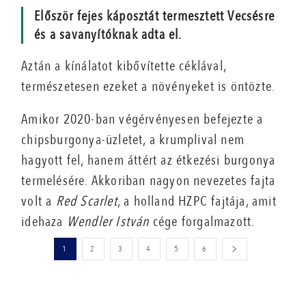
Először fejes káposztát ter­mesztett Vecsésre
és a sava­nyítóknak adta el.
Aztán a kínálatot kibővítette céklával,
természetesen ezeket a növényeket is öntözte.
Amikor 2020-ban végérvényesen befejezte a
chipsburgonya-üzletet, a krumplival nem
hagyott fel, hanem áttért az étkezési burgonya
termelésére. Akkoriban nagyon nevezetes fajta
volt a
Red Scarlet
, a holland HZPC fajtája, amit
idehaza
Wendler István
cége forgalmazott.
1
2
3
4
5
6