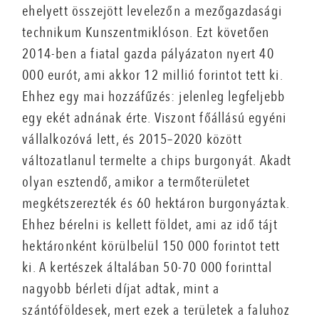
ehelyett összejött levelezőn a mezőgazdasági
technikum Kunszentmiklóson. Ezt követően
2014-ben a fiatal gazda pályázaton nyert 40
000 eurót, ami akkor 12 millió forintot tett ki.
Ehhez egy mai hozzáfűzés: jelenleg legfeljebb
egy ekét adnának érte. Viszont főállású egyéni
vállalkozóvá lett, és 2015–2020 között
változatlanul termelte a chips burgonyát. Akadt
olyan esztendő, amikor a termőterületet
megkétszerezték és 60 hektáron burgonyáztak.
Ehhez bérelni is kellett földet, ami az idő tájt
hektáronként körülbelül 150 000 forintot tett
ki. A kertészek általában 50-70 000 forinttal
nagyobb bérleti díjat adtak, mint a
szántóföldesek, mert ezek a területek a faluhoz