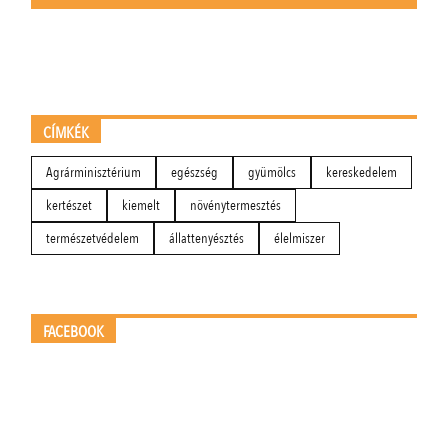
CÍMKÉK
Agrárminisztérium
egészség
gyümölcs
kereskedelem
kertészet
kiemelt
növénytermesztés
természetvédelem
állattenyésztés
élelmiszer
FACEBOOK