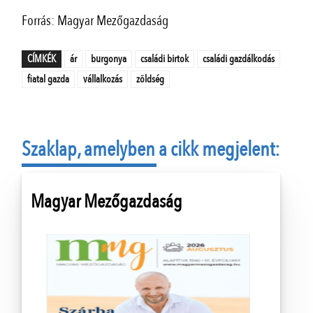
Forrás: Magyar Mezőgazdaság
CÍMKÉK
ár
burgonya
családi birtok
családi gazdálkodás
fiatal gazda
vállalkozás
zöldség
Szaklap, amelyben a cikk megjelent:
Magyar Mezőgazdaság