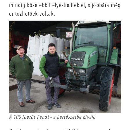
mindig közelebb helyezkedtek el, s jobbára még
öntözhetőek voltak.
A 100 lóerős Fendt – a kertészetbe kiváló