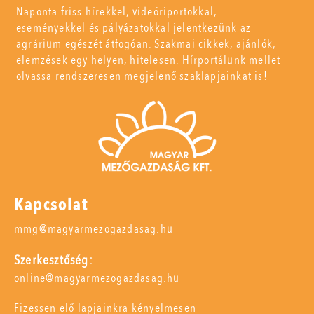
Naponta friss hírekkel, videóriportokkal,
eseményekkel és pályázatokkal jelentkezünk az
agrárium egészét átfogóan. Szakmai cikkek, ajánlók,
elemzések egy helyen, hitelesen. Hírportálunk mellet
olvassa rendszeresen megjelenő szaklapjainkat is!
Kapcsolat
mmg@magyarmezogazdasag.hu
Szerkesztőség:
online@magyarmezogazdasag.hu
Fizessen elő lapjainkra kényelmesen