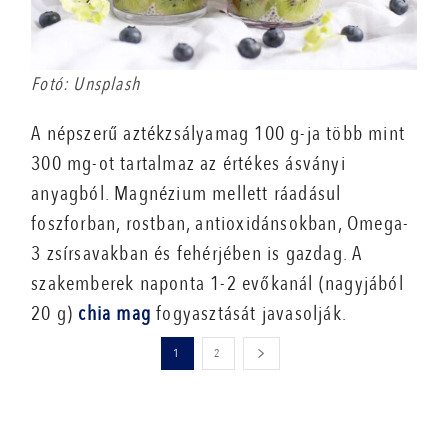
Fotó: Unsplash
A népszerű aztékzsályamag 100 g-ja több mint
300 mg-ot tartalmaz az értékes ásványi
anyagból. Magnézium mellett ráadásul
foszforban, rostban, antioxidánsokban, Omega-
3 zsírsavakban és fehérjében is gazdag. A
szakemberek naponta 1-2 evőkanál (nagyjából
20 g)
chia mag
fogyasztását javasolják.
1
2