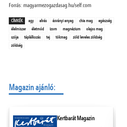
Forrás: magyarmezogazdasag.hu/self.com
CÍMKÉK
agy
alvás
ásványi anyag
chia mag
egészség
élelmiszer
életmód
izom
magnézium
olajos mag
szója
táplálkozás
tej
tökmag
zöld leveles zöldség
zöldség
Magazin ajánló:
Kertbarát Magazin