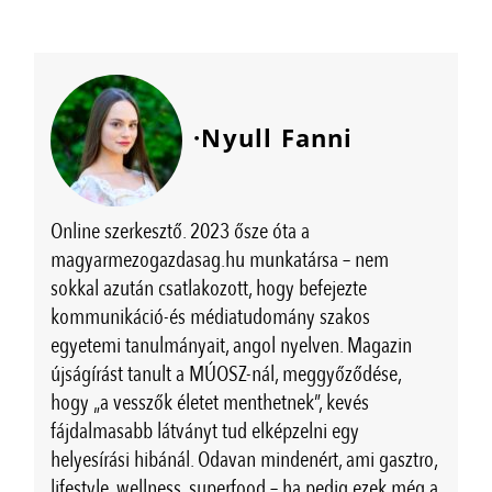
·Nyull Fanni
Online szerkesztő. 2023 ősze óta a
magyarmezogazdasag.hu munkatársa – nem
sokkal azután csatlakozott, hogy befejezte
kommunikáció-és médiatudomány szakos
egyetemi tanulmányait, angol nyelven. Magazin
újságírást tanult a MÚOSZ-nál, meggyőződése,
hogy „a vesszők életet menthetnek”, kevés
fájdalmasabb látványt tud elképzelni egy
helyesírási hibánál. Odavan mindenért, ami gasztro,
lifestyle, wellness, superfood – ha pedig ezek még a