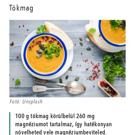
Tökmag
magnézium
Fotó: Unsplash
100 g tökmag körülbelül 260 mg
magnéziumot tartalmaz, így hatékonyan
növelheted vele magnéziumbeviteled.