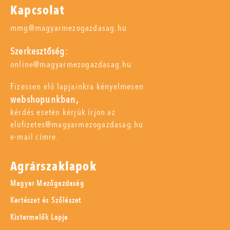
Kapcsolat
mmg@magyarmezogazdasag.hu
Szerkesztőség:
online@magyarmezogazdasag.hu
Fizessen elő lapjainkra kényelmesen
webshopunkban,
kérdés esetén kérjük írjon az
elofizetes@magyarmezogazdasag.hu
e-mail címre.
Agrárszaklapok
Magyar Mezőgazdaság
Kertészet és Szőlészet
Kistermelők Lapja