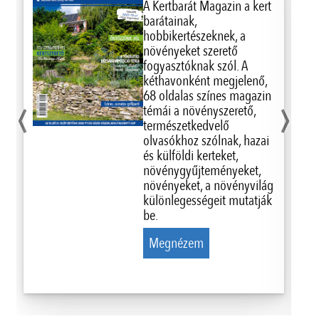
A Kertbarát Magazin a kert
barátainak,
hobbikertészeknek, a
növényeket szerető
fogyasztóknak szól. A
kéthavonként megjelenő,
‹
›
68 oldalas színes magazin
témái a növényszerető,
természetkedvelő
olvasókhoz szólnak, hazai
és külföldi kerteket,
növénygyűjteményeket,
növényeket, a növényvilág
különlegességeit mutatják
be.
Megnézem