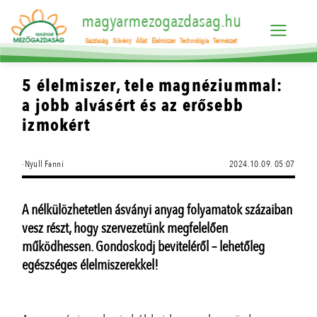
magyarmezogazdasag.hu
Gazdaság
Növény
Állat
Élelmiszer
Technológia
Természet
5 élelmiszer, tele magnéziummal:
a jobb alvásért és az erősebb
izmokért
·Nyull Fanni
2024.10.09. 05:07
A nélkülözhetetlen ásványi anyag folyamatok százaiban
vesz részt, hogy szervezetünk megfelelően
működhessen. Gondoskodj beviteléről – lehetőleg
egészséges élelmiszerekkel!