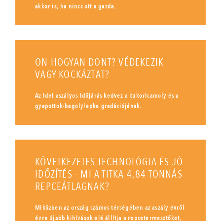
akkor is, ha nincs ott a gazda.
ÖN HOGYAN DÖNT? VÉDEKEZIK
VAGY KOCKÁZTAT?
Az idei aszályos időjárás kedvez a kukoricamoly és a
gyapottok-bagolylepke gradációjának.
KÖVETKEZETES TECHNOLÓGIA ÉS JÓ
IDŐZÍTÉS - MI A TITKA 4,84 TONNÁS
REPCEÁTLAGNAK?
Miközben az ország számos térségében az aszály évről
évre újabb kihívások elé állítja a repcetermesztőket,