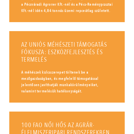
a Pécsváradi Agrover Kft.-nél és a Pécs-Reménypusztai
Kft.-nél idén 4,84 tonnás üzemi repceátlag született.
AZ UNIÓS MÉHÉSZETI TÁMOGATÁS
FÓKUSZA: ESZKÖZFEJLESZTÉS ÉS
TERMELÉS
A méhészek kulcsszerepet töltenek be a
mezőgazdaságban, és megfelelő támogatással
jelentősen javíthatják munkakörülményeiket,
valamint termelésük hatékonyságát.
100 FAO NŐI HŐS AZ AGRÁR-
ÉLELMISZERIPARI RENDSZEREKBEN