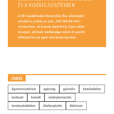
ÉS A VIDÉKFEJLESZTÉSBEN
A Női Gazdálkodók Nemzetközi Éve alkalmából
elindult a jelölés az első „100 FAO Női Hős”
elismerésre. Az évente átadott díj olyan nőket
ünnepel, akiknek munkássága valódi és pozitív
változást hoz az agrár-élelmiszeriparban.
CÍMKÉK
Agrárminisztérium
egészség
gyümölcs
kereskedelem
kertészet
kiemelt
növénytermesztés
természetvédelem
állattenyésztés
élelmiszer