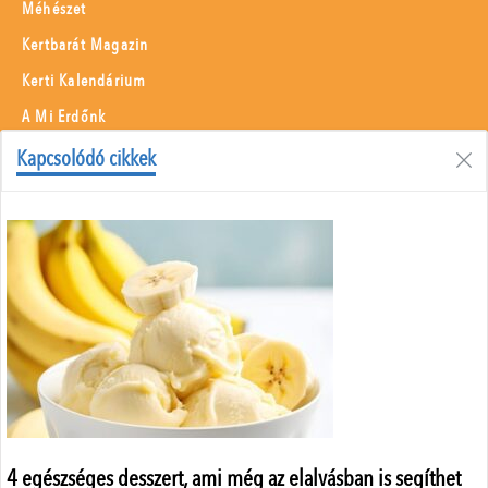
Méhészet
Kertbarát Magazin
Kerti Kalendárium
A Mi Erdőnk
Borászati Füzetek
Kapcsolódó cikkek
Állattenyésztés
Menü
Adatvédelem
Szerzői jogok
Impresszum
Médiaajánlat
Központi elérhetőségek
ÁSZF
4 egészséges desszert, ami még az elalvásban is segíthet